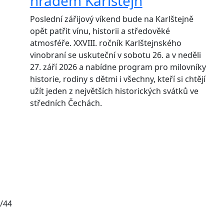
hradem Karlštejn
Poslední zářijový víkend bude na Karlštejně
opět patřit vínu, historii a středověké
atmosféře. XXVIII. ročník Karlštejnského
vinobraní se uskuteční v sobotu 26. a v neděli
27. září 2026 a nabídne program pro milovníky
historie, rodiny s dětmi i všechny, kteří si chtějí
užít jeden z největších historických svátků ve
středních Čechách.
/44