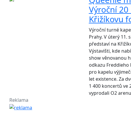
Výroční 20 
Křižíkovu 
Výroční turné kape
Prahy. V úterý 11. 
představí na Křiží
Výstavišti, kde nab
show věnovanou h
odkazu Freddieho M
pro kapelu výjimeč
let existence. Za dv
1 400 koncertů ve 
vyprodali O2 arenu
Reklama