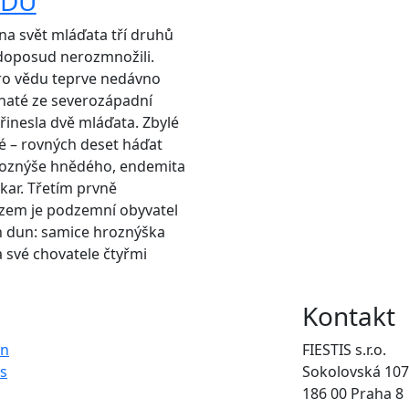
ADŮ
na svět mláďata tří druhů
 doposud nerozmnožili.
pro vědu teprve nedávno
lnaté ze severozápadní
řinesla dvě mláďata. Zbylé
é – rovných deset háďat
roznýše hnědého, endemita
ar. Třetím prvně
em je podzemní obyvatel
h dun: samice hroznýška
a své chovatele čtyřmi
Kontakt
on
FIESTIS s.r.o.
s
Sokolovská 107
186 00 Praha 8