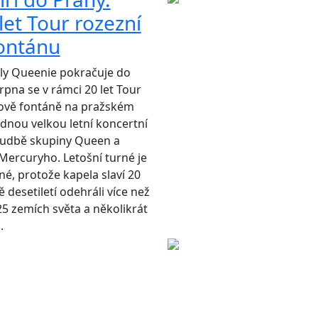
let Tour rozezní
fontánu
ly Queenie pokračuje do
srpna se v rámci 20 let Tour
kově fontáně na pražském
ídnou velkou letní koncertní
udbě skupiny Queen a
ercuryho. Letošní turné je
né, protože kapela slaví 20
ě desetiletí odehráli více než
25 zemích světa a několikrát
.