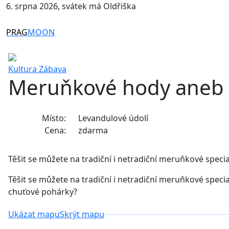
6. srpna 2026, svátek má Oldřiška
PRAG
MOON
Kultura
Zábava
Meruňkové hody aneb m
Místo:
Levandulové údolí
Cena:
zdarma
Těšit se můžete na tradiční i netradiční meruňkové special
Těšit se můžete na tradiční i netradiční meruňkové specia
chuťové pohárky?
Ukázat mapu
Skrýt mapu