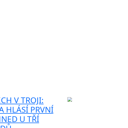
CH V TROJI:
 HLÁSÍ PRVNÍ
NED U TŘÍ