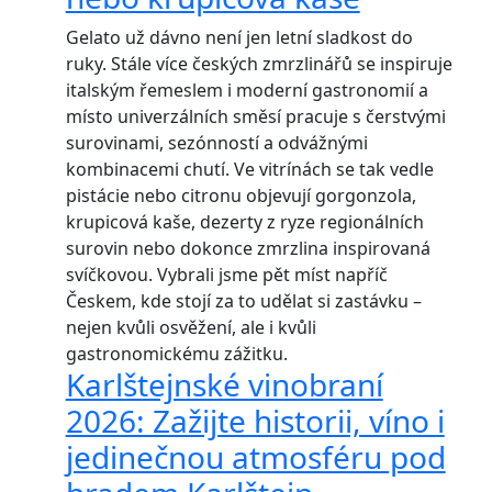
Gelato už dávno není jen letní sladkost do
ruky. Stále více českých zmrzlinářů se inspiruje
italským řemeslem i moderní gastronomií a
místo univerzálních směsí pracuje s čerstvými
surovinami, sezónností a odvážnými
kombinacemi chutí. Ve vitrínách se tak vedle
pistácie nebo citronu objevují gorgonzola,
krupicová kaše, dezerty z ryze regionálních
surovin nebo dokonce zmrzlina inspirovaná
svíčkovou. Vybrali jsme pět míst napříč
Českem, kde stojí za to udělat si zastávku –
nejen kvůli osvěžení, ale i kvůli
gastronomickému zážitku.
Karlštejnské vinobraní
2026: Zažijte historii, víno i
jedinečnou atmosféru pod