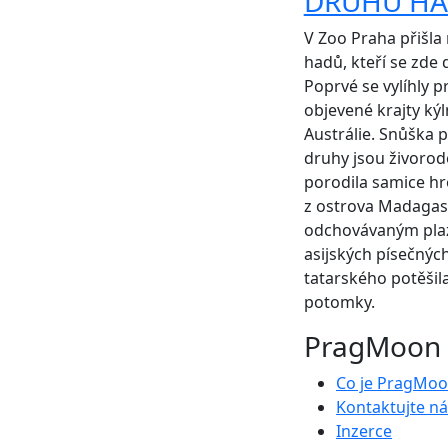
DRUHŮ H
V Zoo Praha přišla 
hadů, kteří se zde
Poprvé se vylíhly 
objevené krajty ký
Austrálie. Snůška p
druhy jsou živorod
porodila samice h
z ostrova Madagask
odchovávaným plaz
asijských písečnýc
tatarského potěšil
potomky.
PragMoon
Co je PragMo
Kontaktujte ná
Inzerce