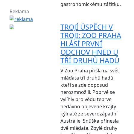
gastronomickému zážitku.
Reklama
TROJÍ ÚSPĚCH V
TROJI: ZOO PRAHA
HLÁSÍ PRVNÍ
ODCHOV HNED U
TŘÍ DRUHŮ HADŮ
V Zoo Praha přišla na svět
mláďata tří druhů hadů,
kteří se zde doposud
nerozmnožili. Poprvé se
vylíhly pro vědu teprve
nedávno objevené krajty
kýlnaté ze severozápadní
Austrálie. Snůška přinesla
dvě mláďata. Zbylé druhy