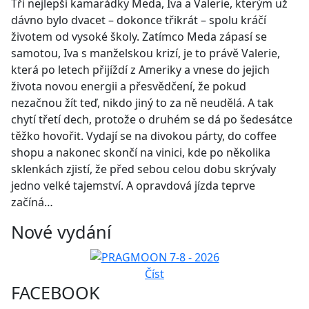
Tři nejlepší kamarádky Meda, Iva a Valerie, kterým už
dávno bylo dvacet – dokonce třikrát – spolu kráčí
životem od vysoké školy. Zatímco Meda zápasí se
samotou, Iva s manželskou krizí, je to právě Valerie,
která po letech přijíždí z Ameriky a vnese do jejich
života novou energii a přesvědčení, že pokud
nezačnou žít teď, nikdo jiný to za ně neudělá. A tak
chytí třetí dech, protože o druhém se dá po šedesátce
těžko hovořit. Vydají se na divokou párty, do coffee
shopu a nakonec skončí na vinici, kde po několika
sklenkách zjistí, že před sebou celou dobu skrývaly
jedno velké tajemství. A opravdová jízda teprve
začíná…
Nové vydání
Číst
FACEBOOK