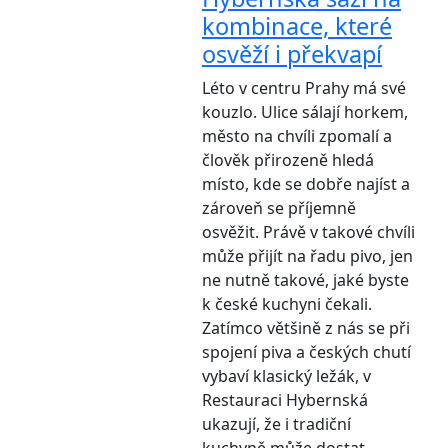
kombinace, které
osvěží i překvapí
Léto v centru Prahy má své
kouzlo. Ulice sálají horkem,
město na chvíli zpomalí a
člověk přirozeně hledá
místo, kde se dobře najíst a
zároveň se příjemně
osvěžit. Právě v takové chvíli
může přijít na řadu pivo, jen
ne nutně takové, jaké byste
k české kuchyni čekali.
Zatímco většině z nás se při
spojení piva a českých chutí
vybaví klasický ležák, v
Restauraci Hybernská
ukazují, že i tradiční
kuchyně může dostat