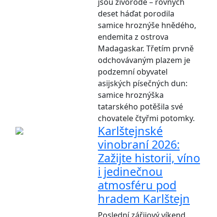
jsou živorodé – rovných
deset háďat porodila
samice hroznýše hnědého,
endemita z ostrova
Madagaskar. Třetím prvně
odchovávaným plazem je
podzemní obyvatel
asijských písečných dun:
samice hroznýška
tatarského potěšila své
chovatele čtyřmi potomky.
Karlštejnské
vinobraní 2026:
Zažijte historii, víno
i jedinečnou
atmosféru pod
hradem Karlštejn
Poslední zářijový víkend