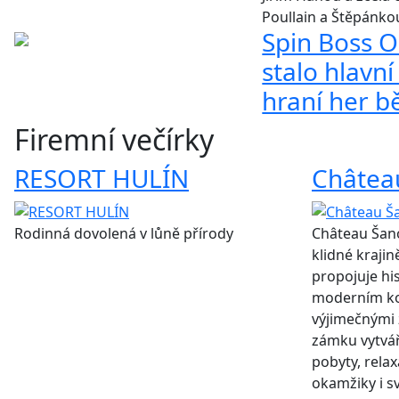
Poullain a Štěpánko
Spin Boss O
stalo hlavní
hraní her b
Firemní večírky
RESORT HULÍN
Châtea
Rodinná dovolená v lůně přírody
Château Šano
klidné kraji
propojuje hi
moderním k
výjimečnými 
zámku vytvář
pobyty, relax
okamžiky i sv