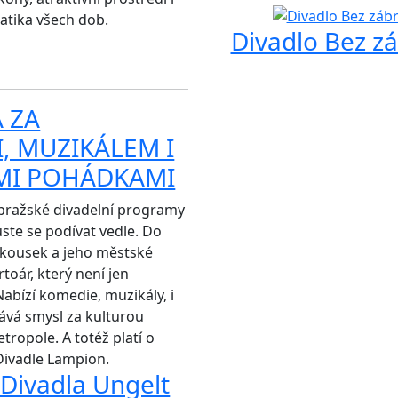
atika všech dob.
Divadlo Bez zá
 ZA
, MUZIKÁLEM I
MI POHÁDKAMI
 pražské divadelní programy
ste se podívat vedle. Do
y kousek a jeho městské
toár, který není jen
Nabízí komedie, muzikály, i
 dává smysl za kulturou
tropole. A totéž platí o
Divadle Lampion.
 Divadla Ungelt