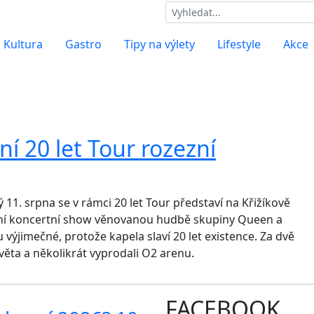
Kultura
Gastro
Tipy na výlety
Lifestyle
Akce
í 20 let Tour rozezní
11. srpna se v rámci 20 let Tour představí na Křižíkově
etní koncertní show věnovanou hudbě skupiny Queen a
výjimečné, protože kapela slaví 20 let existence. Za dvě
světa a několikrát vyprodali O2 arenu.
FACEBOOK