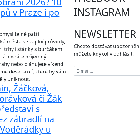
obraní 2026? 10
INSTAGRAM
ipů v Praze i po
NEWSLETTER
myslitelně patří
cká města se zaplní průvody,
Chcete dostávat upozornění
i trhy i stánky s burčákem
můžete kdykoliv odhlásit.
už hledáte příjemný
Prahy nebo plánujete víkend
sme deset akcí, které by vám
ěly uniknout.
ain, Žáčková,
orávková či Žák
ředstaví s
z zábradlí na
 Voděrádky u