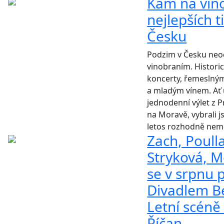
Kam na vin
nejlepších t
Česku
Podzim v Česku neod
vinobraním. Histori
koncerty, řemeslným
a mladým vínem. Ať 
jednodenní výlet z 
na Moravě, vybrali j
letos rozhodně nem
Zach, Poull
Stryková, M
se v srpnu p
Divadlem Be
Letní scéně
Říčan