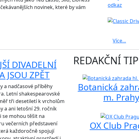
očekávanějších novinek, které by vám
Více...
REDAKČNÍ TIP
ŠÍ DIVADELNÍ
A JSOU ZPĚT
Botanická zahr
isy a nadčasové příběhy
a. Letní shakespearovské
m. Prah
měř tři desetiletí k vrcholům
y a ani letošní 29. ročník
i se mohou těšit na
OX Club Pr
u večerních představení
erá každoročně spojují
ony, atraktivní prostředí i