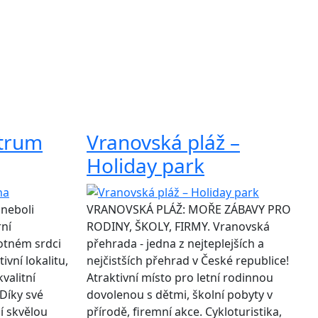
trum
Vranovská pláž –
Holiday park
neboli
VRANOVSKÁ PLÁŽ: MOŘE ZÁBAVY PRO
rní
RODINY, ŠKOLY, FIRMY. Vranovská
otném srdci
přehrada - jedna z nejteplejších a
ivní lokalitu,
nejčistších přehrad v České republice!
valitní
Atraktivní místo pro letní rodinnou
Díky své
dovolenou s dětmi, školní pobyty v
í skvělou
přírodě, firemní akce. Cykloturistika,