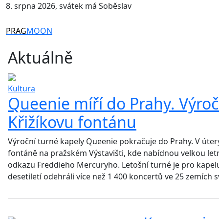
8. srpna 2026, svátek má Soběslav
PRAG
MOON
Aktuálně
Kultura
Queenie míří do Prahy. Výročn
Křižíkovu fontánu
Výroční turné kapely Queenie pokračuje do Prahy. V úterý 
fontáně na pražském Výstavišti, kde nabídnou velkou l
odkazu Freddieho Mercuryho. Letošní turné je pro kapelu 
desetiletí odehráli více než 1 400 koncertů ve 25 zemích 