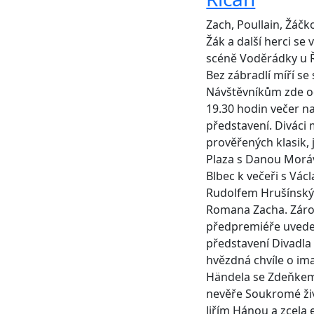
Zach, Poullain, Žáčk
Žák a další herci se 
scéně Voděrádky u Ř
Bez zábradlí míří s
Návštěvníkům zde od
19.30 hodin večer n
představení. Diváci
prověřených klasik, 
Plaza s Danou Morá
Blbec k večeři s Vá
Rudolfem Hrušínským,
Romana Zacha. Záro
předpremiéře uvede
představení Divadla
hvězdná chvíle o im
Händela se Zdeňkem
nevěře Soukromé živ
Jiřím Hánou a zcela 