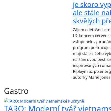
je skoro vy
ale stále na
skvělých př
Zájem o letošní Letn
Už koncem července 
vstupenek vyprodáno
program pokračuje až
mají stále z čeho vyb
na žánrovou pestros
inspirovaných romá
Ripleym až po energ
autorky Marie Jones
Gastro
TARO: Moderní tvář vietnam