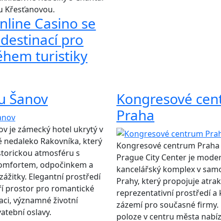
u Křesťanovou.
nline Casino se
 destinací pro
ěhem turistiky
u Šanov
Kongresové cen
Praha
v je zámecký hotel ukrytý v
ně nedaleko Rakovníka, který
Kongresové centrum Praha 
storickou atmosféru s
Prague City Center je mode
omfortem, odpočinkem a
kancelářský komplex v sam
zážitky. Elegantní prostředí
Prahy, který propojuje atrakt
í prostor pro romantické
reprezentativní prostředí a k
aci, významné životní
zázemí pro současné firmy. 
atební oslavy.
poloze v centru města nabíz