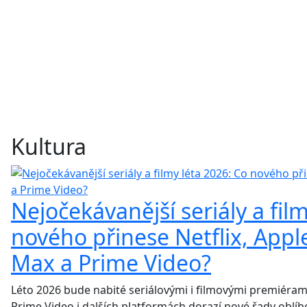
Kultura
Nejočekávanější seriály a fil
nového přinese Netflix, Appl
Max a Prime Video?
Léto 2026 bude nabité seriálovými i filmovými premiérami
Prime Video i dalších platformách dorazí nové řady oblíbe