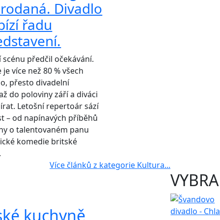
prodaná. Divadlo
bízí řadu
edstavení.
í scénu předčil očekávání.
je více než 80 % všech
, přesto divadelní
 do poloviny září a diváci
írat. Letošní repertoár sází
t – od napínavých příběhů
ny o talentovaném panu
ické komedie britské
.
Více článků z kategorie Kultura...
VYBRA
ské kuchyně