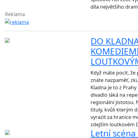
díla největšího dram
Reklama
DO KLADNA
KOMEDIEMI
LOUTKOVÝ
Když máte pocit, že
znáte nazpaměť, zku
Kladna je to z Prah
divadlo láká na reper
regionální jistotou. 
tituly, kvůli kterým
vyrazit za hranice me
zdejším loutkovém 
Letní scéna