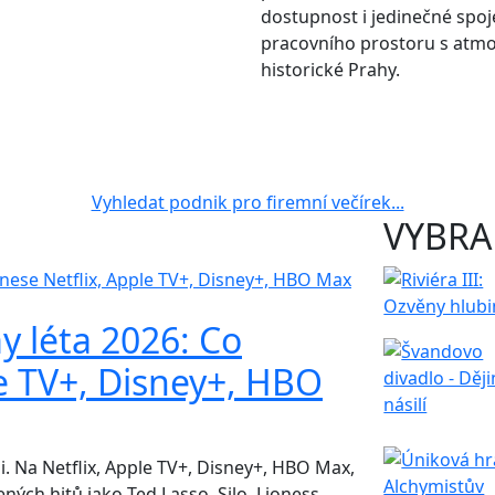
dostupnost i jedinečné spoj
pracovního prostoru s atm
historické Prahy.
Vyhledat podnik pro firemní večírek...
VYBRA
my léta 2026: Co
e TV+, Disney+, HBO
. Na Netflix, Apple TV+, Disney+, HBO Max,
ných hitů jako Ted Lasso, Silo, Lioness