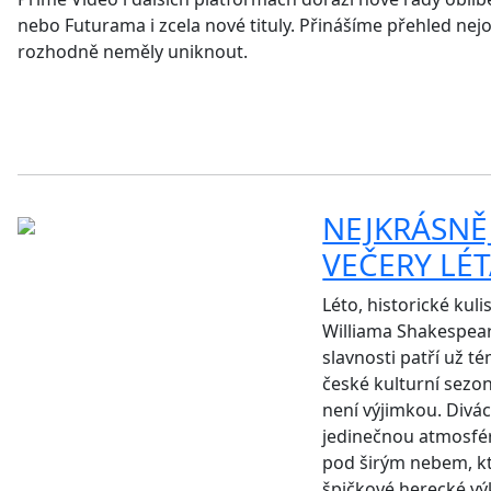
nebo Futurama i zcela nové tituly. Přinášíme přehled nej
rozhodně neměly uniknout.
NEJKRÁSNĚJ
VEČERY LÉT
Léto, historické kul
Williama Shakespear
slavnosti patří už té
české kulturní sezon
není výjimkou. Divác
jedinečnou atmosfér
pod širým nebem, kt
špičkové herecké výk