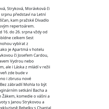
ová, Stryková, Morávková či
v srpnu představí na Letní
íčan, kam pražské Divadlo
e svým repertoárem.
 16. do 26. srpna vždy od
abídne celkem šest
 mohou vybírat z
jako je Apartmá v hotelu
vkovou či Josefem Cardou,
clavem Vydrou nebo
 ale i Láska z mládí v režii
veň zde bude v
no i zbrusu nové
 Bez zábradlí Mohla to být
aginárním setkání Bacha a
 Žákem, komedie o vášni a
oty s Janou Strykovou a
exkluzivně Rebelky s Chantal