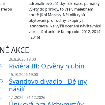
ení
adrenalinové zážitky, rekreace, památky,
osférou
výlety do přírody, to vše v malebném
koutě jižní Moravy. Několik typů
ubytování pro rodiny, skupiny i
jednotlivce. Nejvyšší ocenění návštěvníků
v prestižní anketě Kemp roku 2012, 2014
i 2016!
NÉ AKCE
26.8.2026 18:00
Riviéra III: Ozvěny hlubin
15.10.2026 19:00
Švandovo divadlo - Dějiny
násilí
1.1.2026 - 31.12.2026
Úniková hra Alchymistův