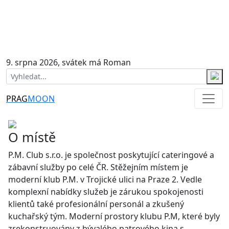
9. srpna 2026, svátek má Roman
PRAG
MOON
O místě
P.M. Club s.r.o. je společnost poskytující cateringové a
zábavní služby po celé ČR. Stěžejním místem je
moderní klub P.M. v Trojické ulici na Praze 2. Vedle
komplexní nabídky služeb je zárukou spokojenosti
klientů také profesionální personál a zkušený
kuchařský tým. Moderní prostory klubu P.M, které byly
zrekonstruovány z bývalého patrového kina s