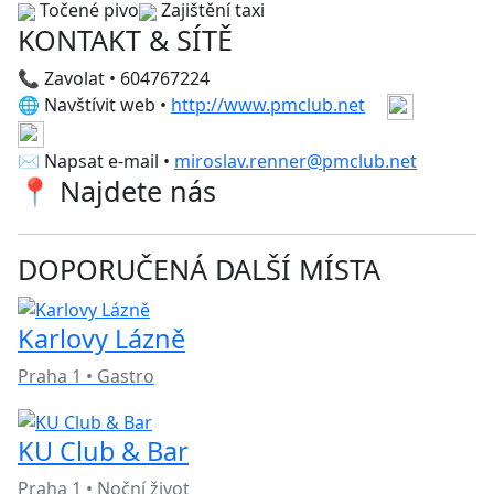
Točené pivo
Zajištění taxi
KONTAKT & SÍTĚ
📞 Zavolat • 604767224
🌐 Navštívit web •
http://www.pmclub.net
✉️ Napsat e-mail •
miroslav.renner@pmclub.net
📍 Najdete nás
DOPORUČENÁ DALŠÍ MÍSTA
Karlovy Lázně
Praha 1 • Gastro
KU Club & Bar
Praha 1 • Noční život