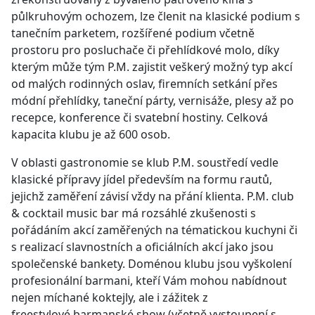
půlkruhovým ochozem, lze členit na klasické podium s
tanečním parketem, rozšířené podium včetně
prostoru pro posluchače či přehlídkové molo, díky
kterým může tým P.M. zajistit veškerý možný typ akcí
od malých rodinných oslav, firemních setkání přes
módní přehlídky, taneční párty, vernisáže, plesy až po
recepce, konference či svatební hostiny. Celková
kapacita klubu je až 600 osob.
V oblasti gastronomie se klub P.M. soustředí vedle
klasické přípravy jídel především na formu rautů,
jejichž zaměření závisí vždy na přání klienta. P.M. club
& cocktail music bar má rozsáhlé zkušenosti s
pořádáním akcí zaměřených na tématickou kuchyni či
s realizací slavnostních a oficiálních akcí jako jsou
společenské bankety. Doménou klubu jsou vyškolení
profesionální barmani, kteří Vám mohou nabídnout
nejen míchané koktejly, ale i zážitek z
freestylové barmanské show (včetně vystoupení s