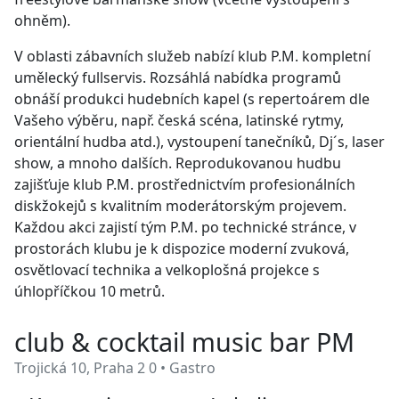
ohněm).
V oblasti zábavních služeb nabízí klub P.M. kompletní
umělecký fullservis. Rozsáhlá nabídka programů
obnáší produkci hudebních kapel (s repertoárem dle
Vašeho výběru, např. česká scéna, latinské rytmy,
orientální hudba atd.), vystoupení tanečníků, Dj´s, laser
show, a mnoho dalších. Reprodukovanou hudbu
zajišťuje klub P.M. prostřednictvím profesionálních
diskžokejů s kvalitním moderátorským projevem.
Každou akci zajistí tým P.M. po technické stránce, v
prostorách klubu je k dispozice moderní zvuková,
osvětlovací technika a velkoplošná projekce s
úhlopříčkou 10 metrů.
club & cocktail music bar PM
Trojická 10, Praha 2 0 • Gastro