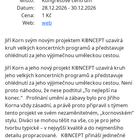
Místo:
Kongresové centrum
Datum:
28.12.2026 - 30.12.2026
Cena:
1 Kč
Web:
web
Jiří Korn svým novým projektem K®️NCEPT uzavírá
kruh velkých koncertních programů a představuje
ohlédnutí za jeho výjimečnou uměleckou cestou.
Jiří Korn a jeho nový projekt K®️NCEPT uzavírá kruh
jeho velkých koncertních programů a představuje
ohlédnutí za jeho výjimečnou uměleckou cestou. Není
proto náhodou, že nese podtitul „To nejlepší na
konec.“ Prolínání umění a zábavy bylo pro Jiřího
Korna vždy zásadní, a právě proto připravil s týmem
tento projekt ve svém nezaměnitelném, „kornovském“
stylu. Diváci se mohou těšit na vše, co je pro jeho
tvorbu typické – v nejvyšší kvalitě a do nejmenšího
detailu propracované. K®️NCEPT přináší jedinečné