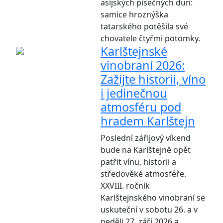
asijských písečných dun:
samice hroznýška
tatarského potěšila své
chovatele čtyřmi potomky.
Karlštejnské
vinobraní 2026:
Zažijte historii, víno
i jedinečnou
atmosféru pod
hradem Karlštejn
Poslední zářijový víkend
bude na Karlštejně opět
patřit vínu, historii a
středověké atmosféře.
XXVIII. ročník
Karlštejnského vinobraní se
uskuteční v sobotu 26. a v
neděli 27. září 2026 a