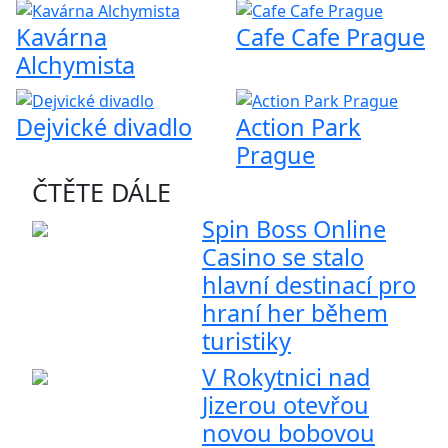
Kavárna
Cafe Cafe Prague
Alchymista
Dejvické divadlo
Action Park
Prague
ČTĚTE DÁLE
Spin Boss Online
Casino se stalo
hlavní destinací pro
hraní her během
turistiky
V Rokytnici nad
Jizerou otevřou
novou bobovou