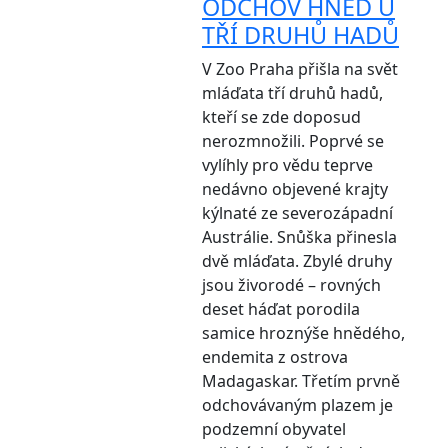
ODCHOV HNED U
TŘÍ DRUHŮ HADŮ
V Zoo Praha přišla na svět
mláďata tří druhů hadů,
kteří se zde doposud
nerozmnožili. Poprvé se
vylíhly pro vědu teprve
nedávno objevené krajty
kýlnaté ze severozápadní
Austrálie. Snůška přinesla
dvě mláďata. Zbylé druhy
jsou živorodé – rovných
deset háďat porodila
samice hroznýše hnědého,
endemita z ostrova
Madagaskar. Třetím prvně
odchovávaným plazem je
podzemní obyvatel