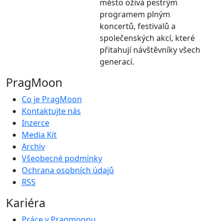
město ožívá pestrým
programem plným
koncertů, festivalů a
společenských akcí, které
přitahují návštěvníky všech
generací.
PragMoon
Co je PragMoon
Kontaktujte nás
Inzerce
Media Kit
Archiv
Všeobecné podmínky
Ochrana osobních údajů
RSS
Kariéra
Práce v Pragmoonu