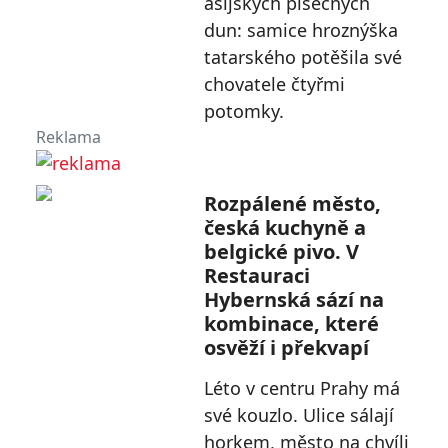
asijských písečných
dun: samice hroznýška
tatarského potěšila své
chovatele čtyřmi
potomky.
Reklama
Rozpálené město,
česká kuchyně a
belgické pivo. V
Restauraci
Hybernská sází na
kombinace, které
osvěží i překvapí
Léto v centru Prahy má
své kouzlo. Ulice sálají
horkem, město na chvíli