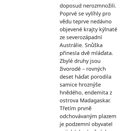
doposud nerozmnožili.
Poprvé se vylíhly pro
vědu teprve nedávno
objevené krajty kýlnaté
ze severozápadní
Austrálie. Snůška
přinesla dvě mláďata.
Zbylé druhy jsou
živorodé – rovných
deset háďat porodila
samice hroznýše
hnědého, endemita z
ostrova Madagaskar.
Třetím prvně
odchovávaným plazem
je podzemní obyvatel