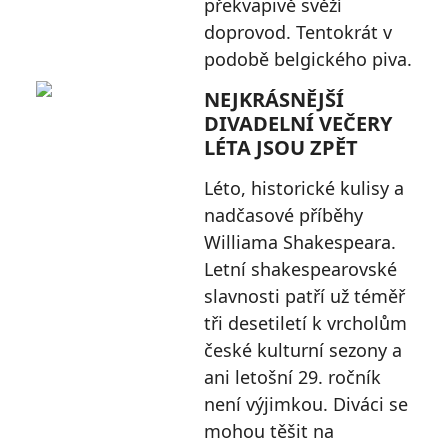
překvapivě svěží
doprovod. Tentokrát v
podobě belgického piva.
NEJKRÁSNĚJŠÍ
DIVADELNÍ VEČERY
LÉTA JSOU ZPĚT
Léto, historické kulisy a
nadčasové příběhy
Williama Shakespeara.
Letní shakespearovské
slavnosti patří už téměř
tři desetiletí k vrcholům
české kulturní sezony a
ani letošní 29. ročník
není výjimkou. Diváci se
mohou těšit na