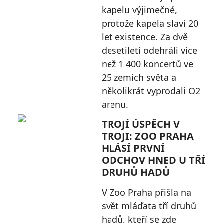
kapelu výjimečné,
protože kapela slaví 20
let existence. Za dvě
desetiletí odehráli více
než 1 400 koncertů ve
25 zemích světa a
několikrát vyprodali O2
arenu.
TROJÍ ÚSPĚCH V
TROJI: ZOO PRAHA
HLÁSÍ PRVNÍ
ODCHOV HNED U TŘÍ
DRUHŮ HADŮ
V Zoo Praha přišla na
svět mláďata tří druhů
hadů, kteří se zde