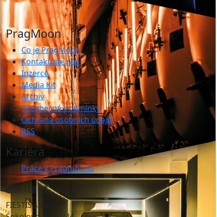
PragMoon
Co je PragMoon
Kontaktujte nás
Inzerce
Media Kit
Archiv
Všeobecné podmínky
Ochrana osobních údajů
RSS
Kariéra
Práce v Pragmoonu
Kontakt
FIESTIS s.r.o.
Sokolovská 107/44