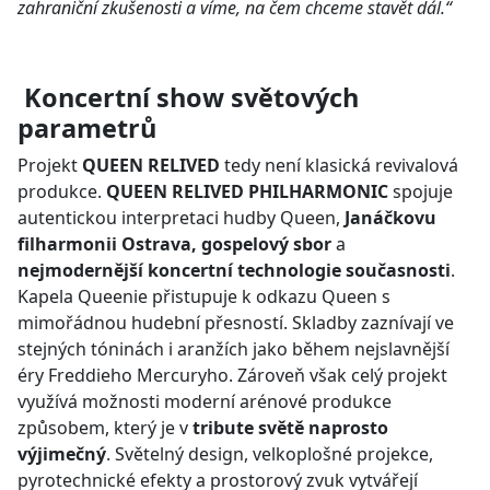
zahraniční zkušenosti a víme, na čem chceme stavět dál.“
Koncertní show světových
parametrů
Projekt
QUEEN RELIVED
tedy
není klasická revivalová
produkce.
QUEEN RELIVED PHILHARMONIC
spojuje
autentickou interpretaci hudby Queen,
Janáčkovu
filharmonii Ostrava, gospelový sbor
a
nejmodernější koncertní technologie současnosti
.
Kapela Queenie přistupuje k odkazu Queen s
mimořádnou hudební přesností. Skladby zaznívají ve
stejných tóninách i aranžích jako během nejslavnější
éry Freddieho Mercuryho. Zároveň však celý projekt
využívá možnosti moderní arénové produkce
způsobem, který je v
tribute světě naprosto
výjimečný
. Světelný design, velkoplošné projekce,
pyrotechnické efekty a prostorový zvuk vytvářejí