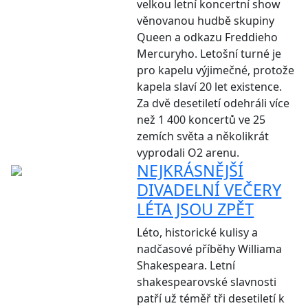
velkou letní koncertní show
věnovanou hudbě skupiny
Queen a odkazu Freddieho
Mercuryho. Letošní turné je
pro kapelu výjimečné, protože
kapela slaví 20 let existence.
Za dvě desetiletí odehráli více
než 1 400 koncertů ve 25
zemích světa a několikrát
vyprodali O2 arenu.
NEJKRÁSNĚJŠÍ
DIVADELNÍ VEČERY
LÉTA JSOU ZPĚT
Léto, historické kulisy a
nadčasové příběhy Williama
Shakespeara. Letní
shakespearovské slavnosti
patří už téměř tři desetiletí k