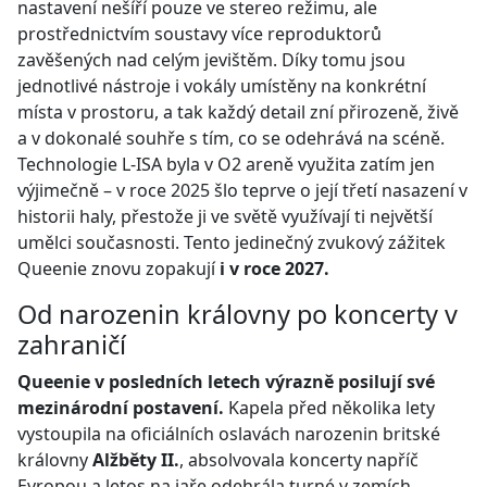
nastavení nešíří pouze ve stereo režimu, ale
prostřednictvím soustavy více reproduktorů
zavěšených nad celým jevištěm. Díky tomu jsou
jednotlivé nástroje i vokály umístěny na konkrétní
místa v prostoru, a tak každý detail zní přirozeně, živě
a v dokonalé souhře s tím, co se odehrává na scéně.
Technologie L-ISA byla v O2 areně využita zatím jen
výjimečně – v roce 2025 šlo teprve o její třetí nasazení v
historii haly, přestože ji ve světě využívají ti největší
umělci současnosti. Tento jedinečný zvukový zážitek
Queenie znovu zopakují
i v roce 2027.
Od narozenin královny po koncerty v
zahraničí
Queenie v posledních letech výrazně posilují své
mezinárodní postavení.
Kapela před několika lety
vystoupila na oficiálních oslavách narozenin britské
královny
Alžběty II.
, absolvovala koncerty napříč
Evropou a letos na jaře odehrála turné v zemích