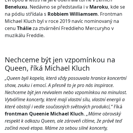
Beneluxu
. Nedávno se představila i v
Maroku
, kde se
na pódiu střídala s
Robbiem Williamsem
. Frontman
Michael Kluch byl v roce 2019 navíc nominovaný na
cenu
Thálie
za ztvárnění Freddieho Mercuryho v
muzikálu Freddie.
Nechceme být jen vzpomínkou na
Queen, říká Michael Kluch
„Queen byli kapela, která vždy posouvala hranice koncertní
show, zvuku i emocí. A přesně to je pro nás inspirace.
Nechceme být jen revivalem nebo vzpomínkou na minulost.
Vytváříme koncerty, které mají vlastní sílu, vlastní energii a
které obstojí i vedle současných světových produkcí,“
říká
frontman Queenie Michael Kluch
.
„Máme obrovský
respekt k odkazu Queen, ale zároveň cítíme, že právě teď
začíná nová etapa. Máme za sebou silné koncerty,