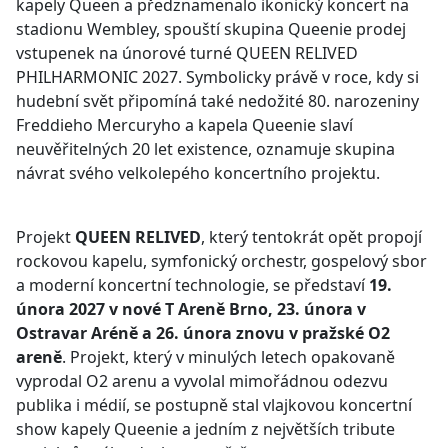
kapely Queen a předznamenalo ikonický koncert na
stadionu Wembley, spouští skupina Queenie prodej
vstupenek na únorové turné QUEEN RELIVED
PHILHARMONIC 2027. Symbolicky právě v roce, kdy si
hudební svět připomíná také nedožité 80. narozeniny
Freddieho Mercuryho a kapela Queenie slaví
neuvěřitelných 20 let existence, oznamuje skupina
návrat svého velkolepého koncertního projektu.
Projekt
QUEEN RELIVED
, který tentokrát opět propojí
rockovou kapelu, symfonický orchestr, gospelový sbor
a moderní koncertní technologie, se představí
19.
února 2027 v nové T Areně Brno, 23. února v
Ostravar Aréně a 26. února znovu v pražské O2
areně
. Projekt, který v minulých letech opakovaně
vyprodal O2 arenu a vyvolal mimořádnou odezvu
publika i médií, se postupně stal vlajkovou koncertní
show kapely Queenie a jedním z největších tribute