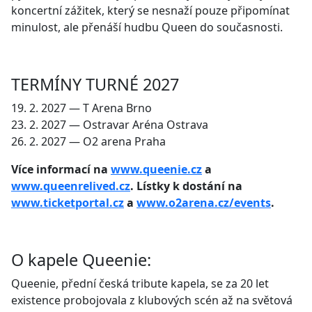
koncertní zážitek, který se nesnaží pouze připomínat
minulost, ale přenáší hudbu Queen do současnosti.
TERMÍNY TURNÉ 2027
19. 2. 2027 — T Arena Brno
23. 2. 2027 — Ostravar Aréna Ostrava
26. 2. 2027 — O2 arena Praha
Více informací na
www.queenie.cz
a
www.queenrelived.cz
. Lístky k dostání na
www.ticketportal.cz
a
www.o2arena.cz/events
.
O kapele Queenie:
Queenie, přední česká tribute kapela, se za 20 let
existence probojovala z klubových scén až na světová