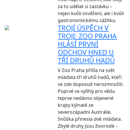
za to udělat si zastávku –
nejen kvůli osvěžení, ale i kvůli
gastronomickému zážitku.
TROJÍ ÚSPĚCH V
TROJI: ZOO PRAHA
HLÁSÍ PRVNÍ
ODCHOV HNED U
TŘÍ DRUHŮ HADŮ
V Zoo Praha přišla na svět
mláďata tří druhů hadů, kteří
se zde doposud nerozmnožili.
Poprvé se vylíhly pro vědu
teprve nedávno objevené
krajty kýlnaté ze
severozápadní Austrálie.
Snůška přinesla dvě mláďata.
Zbylé druhy jsou živorodé –