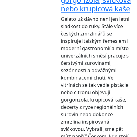
gorgonzola, svíčková
nebo krupicová kaše
Gelato už dávno není jen letní
sladkost do ruky. Stále více
českých zmrzlinářů se
inspiruje italským řemeslem i
moderní gastronomií a místo
univerzálních směsí pracuje s
čerstvými surovinami,
sezónností a odvážnými
kombinacemi chutí. Ve
vitrínách se tak vedle pistácie
nebo citronu objevují
gorgonzola, krupicová kaše,
dezerty z ryze regionálních
surovin nebo dokonce
zmrzlina inspirovaná
svíčkovou. Vybrali jsme pět
míst napříč Českem, kde stojí