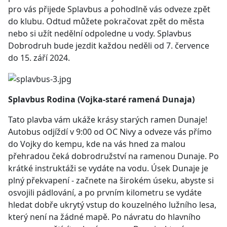
pro vás přijede Splavbus a pohodlně vás odveze zpět
do klubu. Odtud můžete pokračovat zpět do města
nebo si užít nedělní odpoledne u vody. Splavbus
Dobrodruh bude jezdit každou neděli od 7. července
do 15. září 2024.
Splavbus Rodina (Vojka-staré ramená Dunaja)
Tato plavba vám ukáže krásy starých ramen Dunaje!
Autobus odjíždí v 9:00 od OC Nivy a odveze vás přímo
do Vojky do kempu, kde na vás hned za malou
přehradou čeká dobrodružství na ramenou Dunaje. Po
krátké instruktáži se vydáte na vodu. Úsek Dunaje je
plný překvapení - začnete na širokém úseku, abyste si
osvojili pádlování, a po prvním kilometru se vydáte
hledat dobře ukrytý vstup do kouzelného lužního lesa,
který není na žádné mapě. Po návratu do hlavního