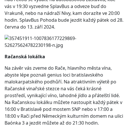
vás v 19:30 vyzvedne SplavBus a odveze buď do
Vrakuně, nebo na nádraží Nivy, kam dorazíte ve 20:00
hodin. SplavBus Pohoda bude jezdit každý pátek od 28.
června do 13. září 2024.
Račanská lokálka
Na závěr vás zveme do Rače, hlavního města vína,
abyste lépe poznali genius loci bratislavského
malokarpatského podhůří. Na atraktivním výletě po
Račanské vinařské stezce na vás čeká krásné
prostředí, vynikající víno, lahodné jídlo a přátelští lidé.
Na Račanskou lokálku můžete nastoupit každý pátek v
16:00 v Bratislavě pod mostem SNP nebo v 17:00 a
18:00 v Rači před Německým kulturním domem na ulici
Baónka 3 a jezdit můžete až do 21:30 hodin.