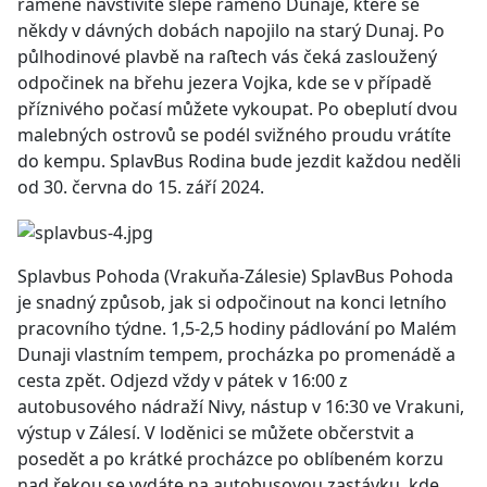
ramene navštívíte slepé rameno Dunaje, které se
někdy v dávných dobách napojilo na starý Dunaj. Po
půlhodinové plavbě na raﬅech vás čeká zasloužený
odpočinek na břehu jezera Vojka, kde se v případě
příznivého počasí můžete vykoupat. Po obeplutí dvou
malebných ostrovů se podél svižného proudu vrátíte
do kempu. SplavBus Rodina bude jezdit každou neděli
od 30. června do 15. září 2024.
Splavbus Pohoda (Vrakuňa-Zálesie) SplavBus Pohoda
je snadný způsob, jak si odpočinout na konci letního
pracovního týdne. 1,5-2,5 hodiny pádlování po Malém
Dunaji vlastním tempem, procházka po promenádě a
cesta zpět. Odjezd vždy v pátek v 16:00 z
autobusového nádraží Nivy, nástup v 16:30 ve Vrakuni,
výstup v Zálesí. V loděnici se můžete občerstvit a
posedět a po krátké procházce po oblíbeném korzu
nad řekou se vydáte na autobusovou zastávku, kde