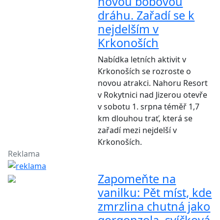
novou bobovou
dráhu. Zařadí se k
nejdelším v
Krkonoších
Nabídka letních aktivit v
Krkonoších se rozroste o
novou atrakci. Nahoru Resort
v Rokytnici nad Jizerou otevře
v sobotu 1. srpna téměř 1,7
km dlouhou trať, která se
zařadí mezi nejdelší v
Krkonoších.
Reklama
Zapomeňte na
vanilku: Pět míst, kde
zmrzlina chutná jako