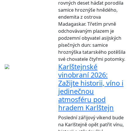
rovných deset háďat porodila
samice hroznýše hnědého,
endemita z ostrova
Madagaskar. Třetím prvně
odchovávaným plazem je
podzemní obyvatel asijských
písečných dun: samice
hroznýška tatarského potěšila
své chovatele čtyřmi potomky.
Karlštejnské
vinobraní 2026:
Zažijte historii, víno i
jedinečnou
atmosféru pod
hradem Karlštejn
Poslední zářijový víkend bude
na Karlštejně opět patřit vínu,