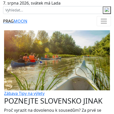
7. srpna 2026, svátek má Lada
PRAG
MOON
Zábava
Tipy na výlety
POZNEJTE SLOVENSKO JINAK
Proč vyrazit na dovolenou k sousedům? Za prvé se