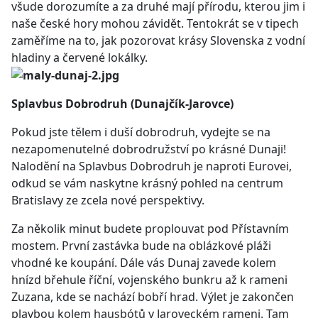
všude dorozumíte a za druhé mají přírodu, kterou jim i
naše české hory mohou závidět. Tentokrát se v tipech
zaměříme na to, jak pozorovat krásy Slovenska z vodní
hladiny a červené lokálky.
Splavbus Dobrodruh (Dunajčík-Jarovce)
Pokud jste tělem i duší dobrodruh, vydejte se na
nezapomenutelné dobrodružství po krásné Dunaji!
Nalodění na Splavbus Dobrodruh je naproti Eurovei,
odkud se vám naskytne krásný pohled na centrum
Bratislavy ze zcela nové perspektivy.
Za několik minut budete proplouvat pod Přístavním
mostem. První zastávka bude na oblázkové pláži
vhodné ke koupání. Dále vás Dunaj zavede kolem
hnízd břehule říční, vojenského bunkru až k rameni
Zuzana, kde se nachází bobří hrad. Výlet je zakončen
plavbou kolem hausbótů v Jaroveckém rameni. Tam