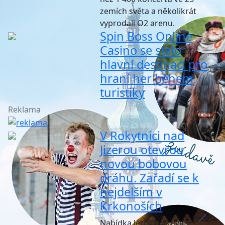
zemích světa a několikrát
vyprodali O2 arenu.
Spin Boss Online
Casino se stalo
hlavní destinací pro
hraní her během
turistiky
Reklama
V Rokytnici nad
Jizerou otevřou
novou bobovou
dráhu. Zařadí se k
nejdelším v
Krkonoších
Nabídka letních aktivit v