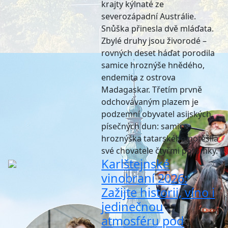
krajty kýlnaté ze
severozápadní Austrálie.
Snůška přinesla dvě mláďata.
Zbylé druhy jsou živorodé –
rovných deset háďat porodila
samice hroznýše hnědého,
endemita z ostrova
Madagaskar. Třetím prvně
odchovávaným plazem je
podzemní obyvatel asijských
písečných dun: samice
hroznýška tatarského potěšila
své chovatele čtyřmi potomky.
Karlštejnské
vinobraní 2026:
Zažijte historii, víno i
jedinečnou
atmosféru pod