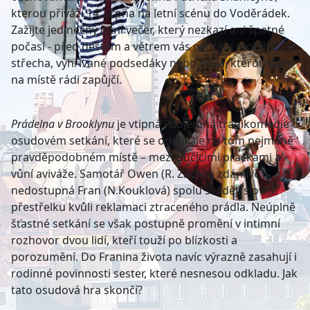
kterou přiváží 14. srpna na letní scénu do Voděrádek.
Zažijte jedinečný letní večer, který nezkazí ani špatné
počasí - před deštěm a větrem vás ochrání mobilní
střecha, vyhřívané podsedáky nebo deka, kterou vám
na místě rádi zapůjčí.
Prádelna v Brooklynu
je vtipná i dojemná tragikomedie o
osudov
é
m setkání, kter
é
se odehraje na tom nejm
é
ně
pravděpodobn
é
m místě – mezi hučícími pračkami a
vůní aviváže. Samotář
Owen
(R. Zach) a zdánlivě
nedostupná Fran (N.Kouklová) spolu svádějí slovní
přestřelku kvůli reklamaci ztracen
é
ho prádla. Neúplně
šťastn
é
setkání
se v
šak postupně promění v intimní
rozhovor dvou lidí, kteří
tou
ží
po bl
ízkosti a
porozumění. Do Franina života navíc výrazně zasahují i
rodinn
é
povinnosti sester, kter
é
nesnesou odkladu. Jak
tato osudová hra skončí?