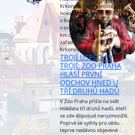
Krkonoších se rozroste o
novou atrakci. Nahoru Resort
v Rokytnici nad Jizerou otevře
v sobotu 1. srpna téměř 1,7
km dlouhou trať, která se
zařadí mezi nejdelší v
Krkonoších.
TROJÍ ÚSPĚCH V
TROJI: ZOO PRAHA
HLÁSÍ PRVNÍ
ODCHOV HNED U
TŘÍ DRUHŮ HADŮ
V Zoo Praha přišla na svět
mláďata tří druhů hadů, kteří
se zde doposud nerozmnožili.
Poprvé se vylíhly pro vědu
teprve nedávno objevené