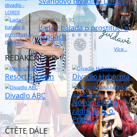
Švandovo divadlo - LORDI
14.8.2026 19:30
Lada - balada o prostituci a
drogách
Více...
REDAKČNÍ TIP
Resort Sobotín
Divadlo Hybernia
Divadlo ABC
Novoměstská
radnice, p. o.
Praha 2
ČTĚTE DÁLE