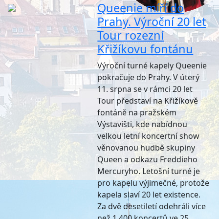
Queenie míří do
Prahy. Výroční 20 let
Tour rozezní
Křižíkovu fontánu
Výroční turné kapely Queenie
pokračuje do Prahy. V úterý
11. srpna se v rámci 20 let
Tour představí na Křižíkově
fontáně na pražském
Výstavišti, kde nabídnou
velkou letní koncertní show
věnovanou hudbě skupiny
Queen a odkazu Freddieho
Mercuryho. Letošní turné je
pro kapelu výjimečné, protože
kapela slaví 20 let existence.
Za dvě desetiletí odehráli více
než 1 400 koncertů ve 25