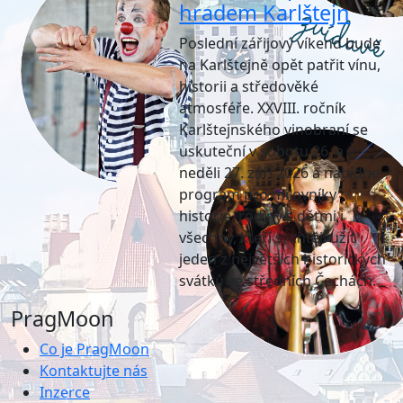
hradem Karlštejn
Poslední zářijový víkend bude
na Karlštejně opět patřit vínu,
historii a středověké
atmosféře. XXVIII. ročník
Karlštejnského vinobraní se
uskuteční v sobotu 26. a v
neděli 27. září 2026 a nabídne
program pro milovníky
historie, rodiny s dětmi i
všechny, kteří si chtějí užít
jeden z největších historických
svátků ve středních Čechách.
PragMoon
Co je PragMoon
Kontaktujte nás
Inzerce