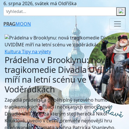
6. srpna 2026, svátek má Oldřiška
PRAG
MOON
Kultura
Tipy na výlety
Prádelna v Brooklynu: nová
tragikomedie Divadla UVIDÍME
míří na letní scénu ve
Voděrádkách
Zapadlá prádelna a příběh plný syrového humoru,
tragikomických situací i nečekaných emocí: nové
Divadlo UVIDÍME, za kterým stojí herečka Nikol
Kouklová, uvedlo v české premiéře nejnovější hru
oceňovaného dramatika Johna Patricka Shanleyho,