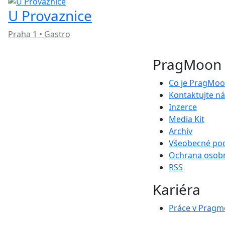
U Provaznice
Praha 1 • Gastro
PragMoon
Co je PragMo
Kontaktujte ná
Inzerce
Media Kit
Archiv
Všeobecné po
Ochrana osobn
RSS
Kariéra
Práce v Prag