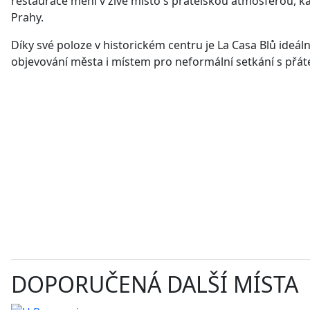
restaurace mění v živé místo s přátelskou atmosférou, ka
Prahy.
Díky své poloze v historickém centru je La Casa Blů ideá
objevování města i místem pro neformální setkání s přáte
DOPORUČENÁ DALŠÍ MÍSTA