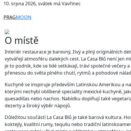
10. srpna 2026, svátek má Vavřinec
PRAG
MOON
O místě
Interiér restaurace je barevný, živý a plný originálních de
vytvářejí atmosféru dalekých cest. La Casa Blů není jen 
je to podnik, kde se lidé setkávají, tráví společné večery a
přenesou do světa plného chutí, rytmů a pohodové nálad
Kuchyně se inspiruje především Latinskou Amerikou a nabí
kterými nechybí oblíbené speciality mexické kuchyně, jako
quesadillas nebo nachos. Nabídku doplňují také vegetari
dezerty a široký výběr nápojů.
Důležitou součástí La Casa Blů je také barová kultura. H
koktejly, kvalitní rumy, tequilu nebo tradiční latinskoame