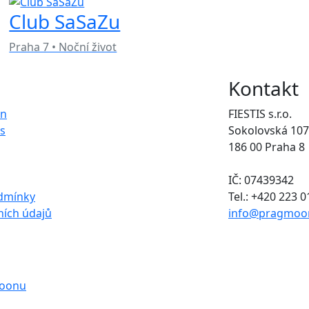
Club SaSaZu
Praha 7 • Noční život
Kontakt
on
FIESTIS s.r.o.
s
Sokolovská 107
186 00 Praha 8
IČ: 07439342
dmínky
Tel.: +420 223 
ích údajů
info@pragmoo
moonu