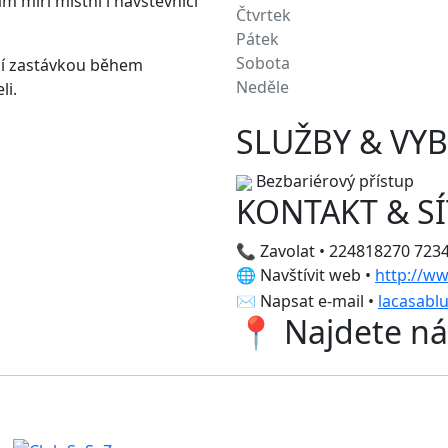
m míří místní i návštěvníci
Čtvrtek
Pátek
Sobota
lní zastávkou během
Neděle
li.
SLUŽBY & VY
Bezbariérový přístup
KONTAKT & SÍ
📞 Zavolat • 224818270 723
🌐 Navštívit web •
http://ww
✉️ Napsat e-mail •
lacasabl
📍 Najdete ná