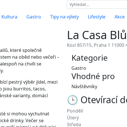
Kultura
Gastro
Tipy na výlety
Lifestyle
Akce
La Casa Blů
Kozí 857/15, Praha 1 11000 
tailů, které společně
Kategorie
místem na oběd nebo večeři –
 alespoň na chvíli se
Gastro
y.
Vhodné pro
zí pestrý výběr jídel, mezi
Návštěvníky
 jsou burritos, tacos,
ánské varianty, domácí
🕒 Otevírací 
Pondělí
osté si mohou vychutnat
Úterý
rické drinky. Večer se
Středa