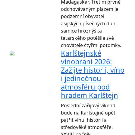
Madagaskar. Třetím prvně
odchovávaným plazem je
podzemní obyvatel
asijských písečných dun:
samice hroznýška
tatarského potěšila své
chovatele čtyřmi potomky.
Karlštejnské
vinobraní 2026:
Zažijte historii, víno
i jedinečnou
atmosféru pod
hradem Karlštejn
Poslední zářijový víkend
bude na Karlštejně opět
patřit vínu, historii a
středověké atmosféře.
XXVIII. ročník