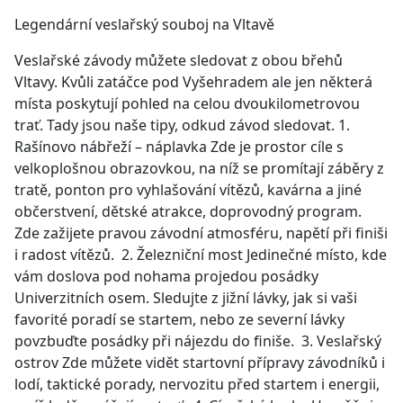
Legendární veslařský souboj na Vltavě
Veslařské závody můžete sledovat z obou břehů
Vltavy. Kvůli zatáčce pod Vyšehradem ale jen některá
místa poskytují pohled na celou dvoukilometrovou
trať. Tady jsou naše tipy, odkud závod sledovat. 1.
Rašínovo nábřeží – náplavka Zde je prostor cíle s
velkoplošnou obrazovkou, na níž se promítají záběry z
tratě, ponton pro vyhlašování vítězů, kavárna a jiné
občerstvení, dětské atrakce, doprovodný program.
Zde zažijete pravou závodní atmosféru, napětí při finiši
i radost vítězů. 2. Železniční most Jedinečné místo, kde
vám doslova pod nohama projedou posádky
Univerzitních osem. Sledujte z jižní lávky, jak si vaši
favorité poradí se startem, nebo ze severní lávky
povzbuďte posádky při nájezdu do finiše. 3. Veslařský
ostrov Zde můžete vidět startovní přípravy závodníků i
lodí, taktické porady, nervozitu před startem i energii,