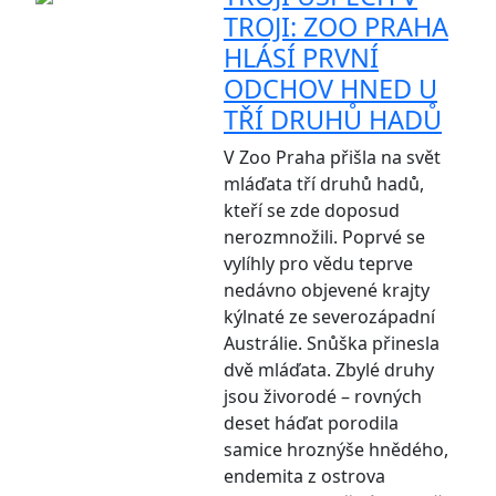
TROJI: ZOO PRAHA
HLÁSÍ PRVNÍ
ODCHOV HNED U
TŘÍ DRUHŮ HADŮ
V Zoo Praha přišla na svět
mláďata tří druhů hadů,
kteří se zde doposud
nerozmnožili. Poprvé se
vylíhly pro vědu teprve
nedávno objevené krajty
kýlnaté ze severozápadní
Austrálie. Snůška přinesla
dvě mláďata. Zbylé druhy
jsou živorodé – rovných
deset háďat porodila
samice hroznýše hnědého,
endemita z ostrova