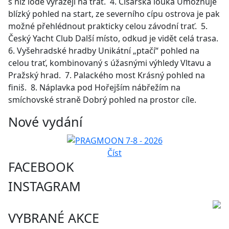
s níž lodě vyrážejí na trať. 4. Císařská louka Umožňuje
blízký pohled na start, ze severního cípu ostrova je pak
možné přehlédnout prakticky celou závodní trať. 5.
Český Yacht Club Další místo, odkud je vidět celá trasa.
6. Vyšehradské hradby Unikátní „ptačí“ pohled na
celou trať, kombinovaný s úžasnými výhledy Vltavu a
Pražský hrad. 7. Palackého most Krásný pohled na
finiš. 8. Náplavka pod Hořejším nábřežím na
smíchovské straně Dobrý pohled na prostor cíle.
Nové vydání
Číst
FACEBOOK
INSTAGRAM
VYBRANÉ AKCE