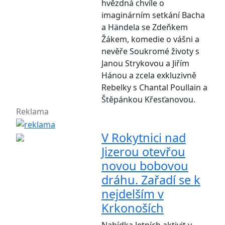
hvězdná chvíle o
imaginárním setkání Bacha
a Händela se Zdeňkem
Žákem, komedie o vášni a
nevěře Soukromé životy s
Janou Strykovou a Jiřím
Hánou a zcela exkluzivně
Rebelky s Chantal Poullain a
Štěpánkou Křesťanovou.
Reklama
V Rokytnici nad
Jizerou otevřou
novou bobovou
dráhu. Zařadí se k
nejdelším v
Krkonoších