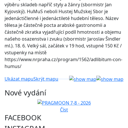
výběru skladeb napříč styly a žánry (sbormistr Jan
Kyjovský). HuMuS neboli Hustej Mužskej Sbor je
jedenáctičlenné i jedenáctileté hudební těleso. Název
tělesa je částečně pocta arabské gastronomii a
částečně zkratka vyjadřující podíl hmotnosti a objemu
našeho osazenstva i zvuku (sbormistr Jaroslav Šindler
ml.). 18. 6. Velký sál, začátek v 19 hod, vstupné 150 Kč /
vstupenky na místě
https://www.nrpraha.cz/program/1562/adlibitum-con-
humus/
Ukázat mapu
Skrýt mapu
Nové vydání
Číst
FACEBOOK