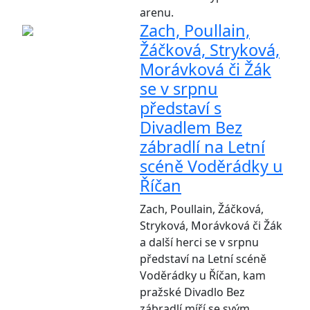
arenu.
Zach, Poullain,
Žáčková, Stryková,
Morávková či Žák
se v srpnu
představí s
Divadlem Bez
zábradlí na Letní
scéně Voděrádky u
Říčan
Zach, Poullain, Žáčková,
Stryková, Morávková či Žák
a další herci se v srpnu
představí na Letní scéně
Voděrádky u Říčan, kam
pražské Divadlo Bez
zábradlí míří se svým