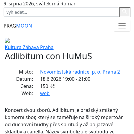
9. srpna 2026, svátek má Roman
PRAG
MOON
Kultura
Zábava
Praha
Adlibitum con HuMuS
Místo:
Novoměstská radnice, p. o. Praha 2
Datum:
18.6.2026 19:00 - 21:00
Cena:
150 Kč
Web:
web
Koncert dvou sborů. Adlibitum je pražský smíšený
komorní sbor, který se zaměřuje na široký repertoár
od duchovní hudby přes spirituály až po jazzové
skladby a capella. Název symbolizuje svobodu ve