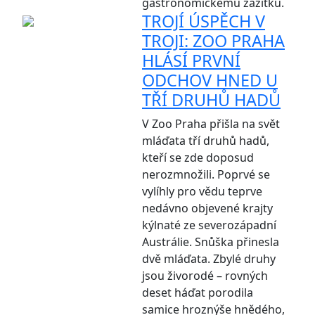
gastronomickému zážitku.
TROJÍ ÚSPĚCH V
TROJI: ZOO PRAHA
HLÁSÍ PRVNÍ
ODCHOV HNED U
TŘÍ DRUHŮ HADŮ
V Zoo Praha přišla na svět
mláďata tří druhů hadů,
kteří se zde doposud
nerozmnožili. Poprvé se
vylíhly pro vědu teprve
nedávno objevené krajty
kýlnaté ze severozápadní
Austrálie. Snůška přinesla
dvě mláďata. Zbylé druhy
jsou živorodé – rovných
deset háďat porodila
samice hroznýše hnědého,