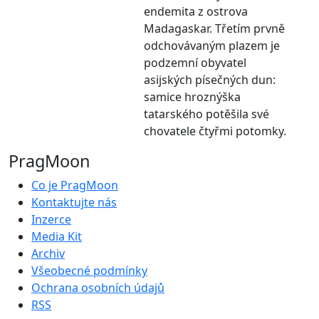
endemita z ostrova
Madagaskar. Třetím prvně
odchovávaným plazem je
podzemní obyvatel
asijských písečných dun:
samice hroznýška
tatarského potěšila své
chovatele čtyřmi potomky.
PragMoon
Co je PragMoon
Kontaktujte nás
Inzerce
Media Kit
Archiv
Všeobecné podmínky
Ochrana osobních údajů
RSS