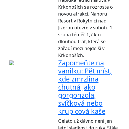
Nabídka letních aktivit v
Krkonoších se rozroste o
novou atrakci. Nahoru
Resort v Rokytnici nad
Jizerou otevře v sobotu 1.
srpna téměř 1,7 km
dlouhou trať, která se
zařadí mezi nejdelší v
Krkonoších.
Zapomeňte na
vanilku: Pět míst,
kde zmrzlina
chutná jako
gorgonzola,
svíčková nebo
krupicová kaše
Gelato už dávno není jen
letní sladkost do ruky. Stále