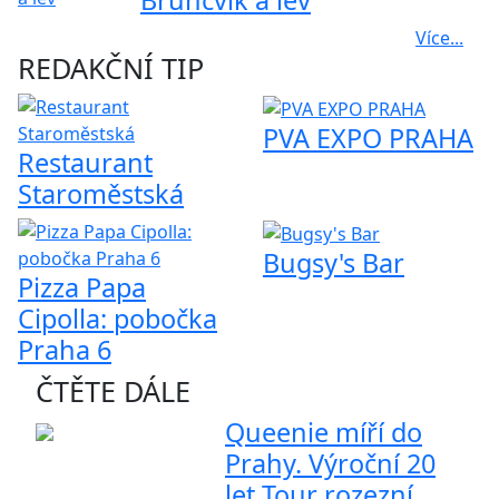
Bruncvík a lev
Více...
REDAKČNÍ TIP
PVA EXPO PRAHA
Restaurant
Staroměstská
Bugsy's Bar
Pizza Papa
Cipolla: pobočka
Praha 6
ČTĚTE DÁLE
Queenie míří do
Prahy. Výroční 20
let Tour rozezní