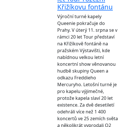
Křižíkovu fontánu
Výroční turné kapely
Queenie pokračuje do
Prahy. V úterý 11. srpna se v
rámci 20 let Tour představí
na Křižíkově fontáně na
pražském Výstavišti, kde
nabídnou velkou letní
koncertní show věnovanou
hudbě skupiny Queen a
odkazu Freddieho
Mercuryho. Letošní turné je
pro kapelu výjimečné,
protože kapela slaví 20 let
existence. Za dvě desetiletí
odehráli více než 1 400
koncertů ve 25 zemích světa
a několikrát vyprodali O2