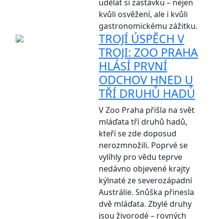
udělat si zastávku – nejen
kvůli osvěžení, ale i kvůli
gastronomickému zážitku.
TROJÍ ÚSPĚCH V
TROJI: ZOO PRAHA
HLÁSÍ PRVNÍ
ODCHOV HNED U
TŘÍ DRUHŮ HADŮ
V Zoo Praha přišla na svět
mláďata tří druhů hadů,
kteří se zde doposud
nerozmnožili. Poprvé se
vylíhly pro vědu teprve
nedávno objevené krajty
kýlnaté ze severozápadní
Austrálie. Snůška přinesla
dvě mláďata. Zbylé druhy
jsou živorodé – rovných