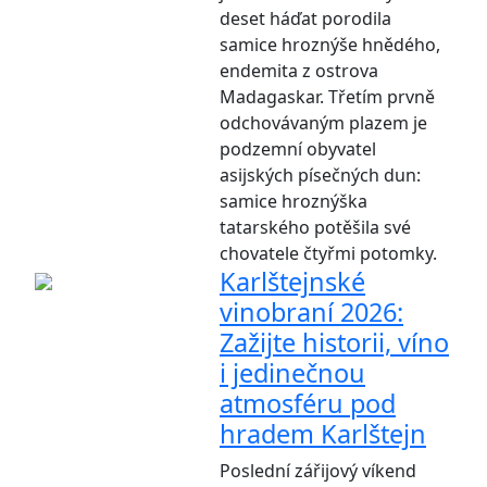
deset háďat porodila
samice hroznýše hnědého,
endemita z ostrova
Madagaskar. Třetím prvně
odchovávaným plazem je
podzemní obyvatel
asijských písečných dun:
samice hroznýška
tatarského potěšila své
chovatele čtyřmi potomky.
Karlštejnské
vinobraní 2026:
Zažijte historii, víno
i jedinečnou
atmosféru pod
hradem Karlštejn
Poslední zářijový víkend