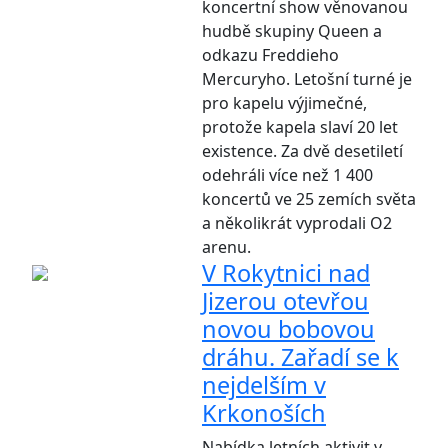
koncertní show věnovanou
hudbě skupiny Queen a
odkazu Freddieho
Mercuryho. Letošní turné je
pro kapelu výjimečné,
protože kapela slaví 20 let
existence. Za dvě desetiletí
odehráli více než 1 400
koncertů ve 25 zemích světa
a několikrát vyprodali O2
arenu.
V Rokytnici nad
Jizerou otevřou
novou bobovou
dráhu. Zařadí se k
nejdelším v
Krkonoších
Nabídka letních aktivit v