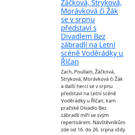
Žáčková, Stryková,
Morávková či Žák
se v srpnu
představí s
Divadlem Bez
zábradlí na Letní
scéně Voděrádky u
Říčan
Zach, Poullain, Žáčková,
Stryková, Morávková či Žák
a další herci se v srpnu
představí na Letní scéně
Voděrádky u Říčan, kam
pražské Divadlo Bez
zábradlí míří se svým
repertoárem. Návštěvníkům
zde od 16. do 26. srpna vždy