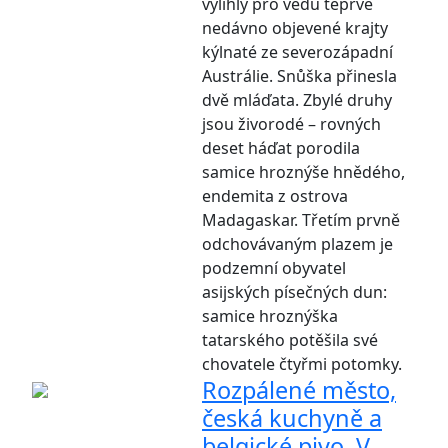
vylíhly pro vědu teprve
nedávno objevené krajty
kýlnaté ze severozápadní
Austrálie. Snůška přinesla
dvě mláďata. Zbylé druhy
jsou živorodé – rovných
deset háďat porodila
samice hroznýše hnědého,
endemita z ostrova
Madagaskar. Třetím prvně
odchovávaným plazem je
podzemní obyvatel
asijských písečných dun:
samice hroznýška
tatarského potěšila své
chovatele čtyřmi potomky.
Rozpálené město,
česká kuchyně a
belgické pivo. V