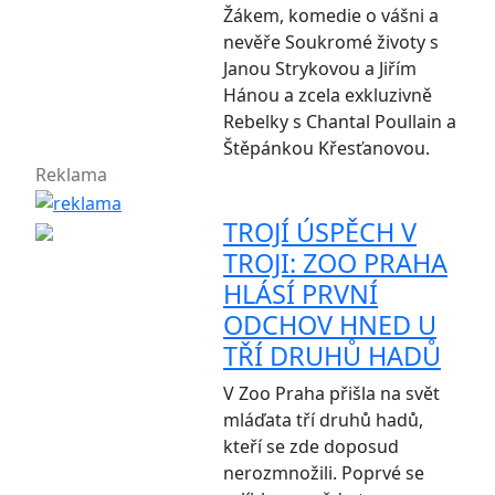
Žákem, komedie o vášni a
nevěře Soukromé životy s
Janou Strykovou a Jiřím
Hánou a zcela exkluzivně
Rebelky s Chantal Poullain a
Štěpánkou Křesťanovou.
Reklama
TROJÍ ÚSPĚCH V
TROJI: ZOO PRAHA
HLÁSÍ PRVNÍ
ODCHOV HNED U
TŘÍ DRUHŮ HADŮ
V Zoo Praha přišla na svět
mláďata tří druhů hadů,
kteří se zde doposud
nerozmnožili. Poprvé se