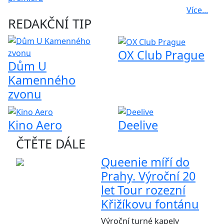
Více...
REDAKČNÍ TIP
OX Club Prague
Dům U
Kamenného
zvonu
Kino Aero
Deelive
ČTĚTE DÁLE
Queenie míří do
Prahy. Výroční 20
let Tour rozezní
Křižíkovu fontánu
Výroční turné kapely