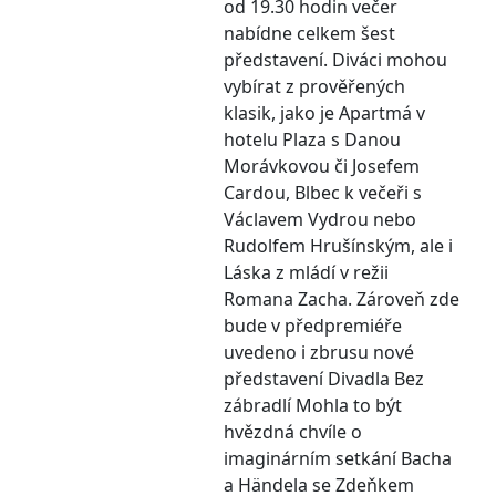
od 19.30 hodin večer
nabídne celkem šest
představení. Diváci mohou
vybírat z prověřených
klasik, jako je Apartmá v
hotelu Plaza s Danou
Morávkovou či Josefem
Cardou, Blbec k večeři s
Václavem Vydrou nebo
Rudolfem Hrušínským, ale i
Láska z mládí v režii
Romana Zacha. Zároveň zde
bude v předpremiéře
uvedeno i zbrusu nové
představení Divadla Bez
zábradlí Mohla to být
hvězdná chvíle o
imaginárním setkání Bacha
a Händela se Zdeňkem