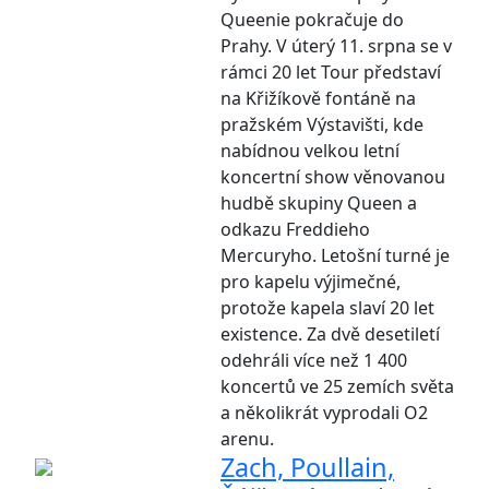
Queenie pokračuje do
Prahy. V úterý 11. srpna se v
rámci 20 let Tour představí
na Křižíkově fontáně na
pražském Výstavišti, kde
nabídnou velkou letní
koncertní show věnovanou
hudbě skupiny Queen a
odkazu Freddieho
Mercuryho. Letošní turné je
pro kapelu výjimečné,
protože kapela slaví 20 let
existence. Za dvě desetiletí
odehráli více než 1 400
koncertů ve 25 zemích světa
a několikrát vyprodali O2
arenu.
Zach, Poullain,