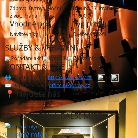
Zábava, Byznys, Noční
Dlouhá 33, Praha 1
život, Praha
11000
Vhodné pro
Typ profilu
Návštěvníky
Ověřený profil
SLUŽBY & VYBAVENÍ
Pořádání akcí
Koktejly
Zajištění taxi
KONTAKT & SÍTĚ
🌐 Navštívit web •
http://www.roxy.cz
✉️ Napsat e-mail •
office.nik@roxy.cz
📍 Najdete nás
DOPORUČENÁ DALŠÍ MÍSTA
Uhelný mlýn