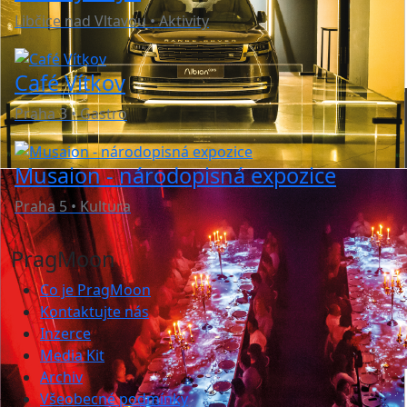
Libčice nad Vltavou • Aktivity
Café Vítkov
Praha 3 • Gastro
Musaion - národopisná expozice
Praha 5 • Kultura
PragMoon
Co je PragMoon
Kontaktujte nás
Inzerce
Media Kit
Archiv
Všeobecné podmínky