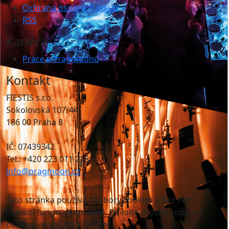
Ochrana osobních údajů
RSS
Kariéra
Práce v Pragmoonu
Kontakt
FIESTIS s.r.o.
Sokolovská 107/44
186 00 Praha 8
IČ: 07439342
Tel.: +420 223 011 218
info@pragmoon.cz
Tato stránka používá soubory cookies a bez nich
nemusí fungovat správně. Povolte prosím soubory
cookies ve vašem prohlížeči.