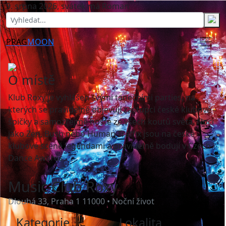
9. srpna 2026, svátek má Roman
PRAG
MOON
O místě
Klub Roxy je vyhlášen svými tanečními parties, na
kterých se pravidelně objevují zástupci české klubové
špičky a samozřejmě hosté ze všech koutů světa. Noci
jako Zen, Bush nebo Human Traffix jsou na české
klubové scéně legendami a pravidelně bodují v Czech
Dance Awards.
Music Club Roxy
Dlouhá 33, Praha 1 11000 • Noční život
Kategorie
Lokalita