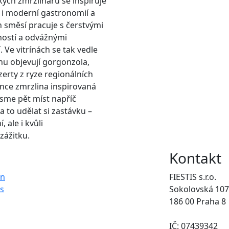
ských zmrzlinářů se inspiruje
 i moderní gastronomií a
h směsí pracuje s čerstvými
ností a odvážnými
 Ve vitrínách se tak vedle
nu objevují gorgonzola,
erty z ryze regionálních
nce zmrzlina inspirovaná
jsme pět míst napříč
a to udělat si zastávku –
, ale i kvůli
ážitku.
Kontakt
on
FIESTIS s.r.o.
s
Sokolovská 107
186 00 Praha 8
IČ: 07439342