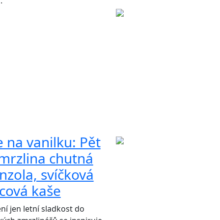
.
na vanilku: Pět
zmrzlina chutná
nzola, svíčková
cová kaše
í jen letní sladkost do