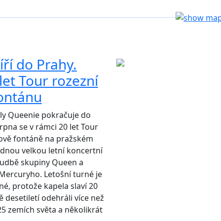
ří do Prahy.
let Tour rozezní
fontánu
ly Queenie pokračuje do
srpna se v rámci 20 let Tour
kově fontáně na pražském
ídnou velkou letní koncertní
udbě skupiny Queen a
ercuryho. Letošní turné je
né, protože kapela slaví 20
ě desetiletí odehráli více než
25 zemích světa a několikrát