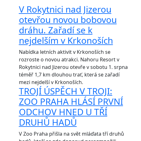
V Rokytnici nad Jizerou
otevřou novou bobovou
dráhu. Zařadí se k
nejdelším v Krkonoších
Nabídka letních aktivit v Krkonoších se
rozroste o novou atrakci. Nahoru Resort v
Rokytnici nad Jizerou otevře v sobotu 1. srpna
téměř 1,7 km dlouhou trať, která se zařadí
mezi nejdelší v Krkonoších.
TROJÍ ÚSPĚCH V TROJI:
ZOO PRAHA HLÁSÍ PRVNÍ
ODCHOV HNED U TŘÍ
DRUHŮ HADŮ
V Zoo Praha přišla na svět mláďata tří druhů