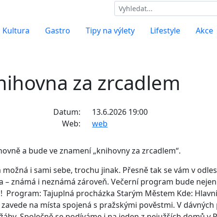
Kultura
Gastro
Tipy na výlety
Lifestyle
Akce
nihovna za zrcadlem
Datum:
13.6.2026 19:00
Web:
web
ihovně a bude ve znamení „knihovny za zrcadlem“.
a možná i sami sebe, trochu jinak. Přesně tak se vám v odles
na – známá i neznámá zároveň. Večerní program bude nejen 
ami! Program: Tajuplná procházka Starým Městem Kde: Hlavn
zavede na místa spojená s pražskými pověstmi. V dávných 
 žáby. Společně se podíváme i na jeden z nejužších domů v 