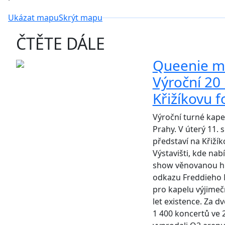
Ukázat mapu
Skrýt mapu
ČTĚTE DÁLE
Queenie mí
Výroční 20 
Křižíkovu 
Výroční turné kape
Prahy. V úterý 11. 
představí na Křiží
Výstavišti, kde nab
show věnovanou h
odkazu Freddieho M
pro kapelu výjimeč
let existence. Za dv
1 400 koncertů ve 