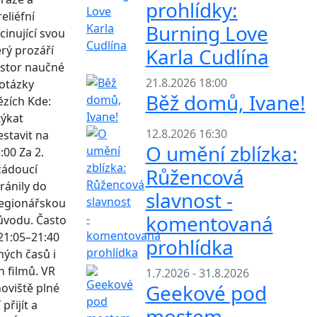
prohlídky:
eliéfní
Burning Love
cinující svou
rý prozáří
Karla Cudlína
rostor naučné
21.8.2026 18:00
 otázky
Běž domů, Ivane!
ězích Kde:
týkat
12.8.2026 16:30
stavit na
O umění zblízka:
:00 Za 2.
žádoucí
Růžencová
hránily do
slavnost -
 legionářskou
komentovaná
původu. Často
 21:05–21:40
prohlídka
ých časů i
h filmů. VR
1.7.2026 - 31.8.2026
Geekové pod
noviště plné
přijít a
mostem