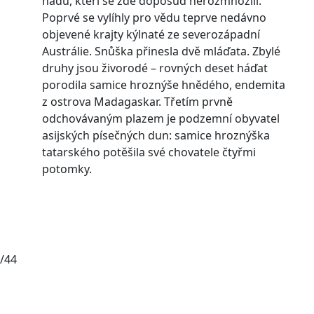
hadů, kteří se zde doposud nerozmnožili.
Poprvé se vylíhly pro vědu teprve nedávno
objevené krajty kýlnaté ze severozápadní
Austrálie. Snůška přinesla dvě mláďata. Zbylé
druhy jsou živorodé – rovných deset háďat
porodila samice hroznýše hnědého, endemita
z ostrova Madagaskar. Třetím prvně
odchovávaným plazem je podzemní obyvatel
asijských písečných dun: samice hroznýška
tatarského potěšila své chovatele čtyřmi
potomky.
/44