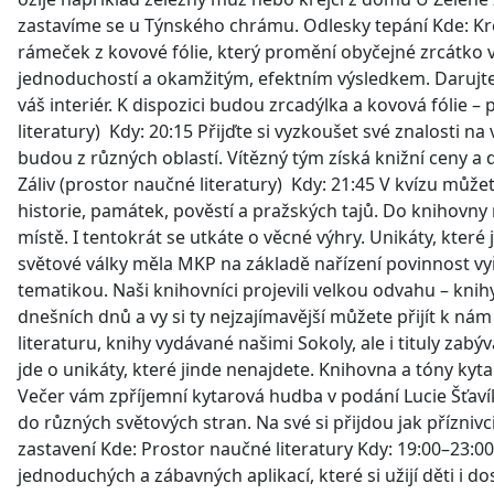
zastavíme se u Týnského chrámu. Odlesky tepání Kde: Kreat
rámeček z kovové fólie, který promění obyčejné zrcátko v
jednoduchostí a okamžitým, efektním výsledkem. Darujt
váš interiér. K dispozici budou zrcadýlka a kovová fólie –
literatury) Kdy: 20:15 Přijďte si vyzkoušet své znalosti 
budou z různých oblastí. Vítězný tým získá knižní ceny a
Záliv (prostor naučné literatury) Kdy: 21:45 V kvízu může
historie, památek, pověstí a pražských tajů. Do knihovn
místě. I tentokrát se utkáte o věcné výhry. Unikáty, které
světové války měla MKP na základě nařízení povinnost vyř
tematikou. Naši knihovníci projevili velkou odvahu – knihy 
dnešních dnů a vy si ty nejzajímavější můžete přijít k n
literaturu, knihy vydávané našimi Sokoly, ale i tituly za
jde o unikáty, které jinde nenajdete. Knihovna a tóny kyta
Večer vám zpříjemní kytarová hudba v podání Lucie Šťav
do různých světových stran. Na své si přijdou jak přízniv
zastavení Kde: Prostor naučné literatury Kdy: 19:00–23:00 
jednoduchých a zábavných aplikací, které si užijí děti i do