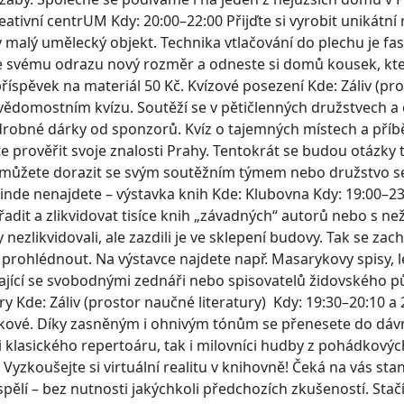
ivní centrUM Kdy: 20:00–22:00 Přijďte si vyrobit unikátní r
 malý umělecký objekt. Technika vtlačování do plechu je fas
e svému odrazu nový rozměr a odneste si domů kousek, kte
 příspěvek na materiál 50 Kč. Kvízové posezení Kde: Záliv (p
na vědomostním kvízu. Soutěží se v pětičlenných družstvech a
 drobné dárky od sponzorů. Kvíz o tajemných místech a příb
te prověřit svoje znalosti Prahy. Tentokrát se budou otázky 
y můžete dorazit se svým soutěžním týmem nebo družstvo se
 jinde nenajdete – výstavka knih Kde: Klubovna Kdy: 19:00–23
adit a zlikvidovat tisíce knih „závadných“ autorů nebo s ne
nezlikvidovali, ale zazdili je ve sklepení budovy. Tak se zac
ám prohlédnout. Na výstavce najdete např. Masarykovy spisy,
bývající se svobodnými zednáři nebo spisovatelů židovského 
ry Kde: Záliv (prostor naučné literatury) Kdy: 19:30–20:10 a
íkové. Díky zasněným i ohnivým tónům se přenesete do dávn
ci klasického repertoáru, tak i milovníci hudby z pohádkovýc
Vyzkoušejte si virtuální realitu v knihovně! Čeká na vás sta
spělí – bez nutnosti jakýchkoli předchozích zkušeností. Stačí 