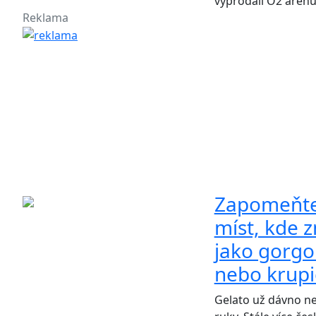
vyprodali O2 arenu
Reklama
Zapomeňte 
míst, kde 
jako gorgo
nebo krupi
Gelato už dávno nen