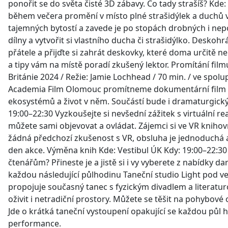
ponořit se do světa čisté 3D zábavy. Co tady strašíš? Kd
během večera promění v místo plné strašidýlek a duchů v
tajemných bytostí a zavede je po stopách drobných i nep
dílny a vytvořit si vlastního ducha či strašidýlko. Deskoh
přátele a přijďte si zahrát deskovky, které doma určitě n
a tipy vám na místě poradí zkušený lektor. Promítání film
Británie 2024 / Režie: Jamie Lochhead / 70 min. / ve spo
Academia Film Olomouc promítneme dokumentární film Les
ekosystémů a život v něm. Součástí bude i dramaturgický
19:00–22:30 Vyzkoušejte si nevšední zážitek s virtuální re
můžete sami objevovat a ovládat. Zájemci si ve VR kniho
žádná předchozí zkušenost s VR, obsluha je jednoduchá a
den akce. Výměna knih Kde: Vestibul ÚK Kdy: 19:00–22:30 Má
čtenářům? Přineste je a jistě si i vy vyberete z nabídky 
každou následující půlhodinu Taneční studio Light pod 
propojuje současný tanec s fyzickým divadlem a literaturo
oživit i netradiční prostory. Můžete se těšit na pohybov
Jde o krátká taneční vystoupení opakující se každou půl h
performance.