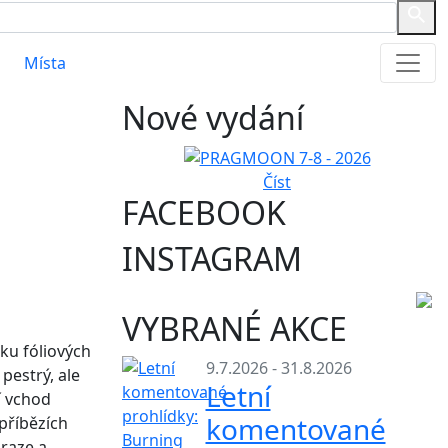
Místa
Nové vydání
Číst
FACEBOOK
INSTAGRAM
VYBRANÉ AKCE
ku fóliových
9.7.2026 - 31.8.2026
pestrý, ale
Letní
í vchod
komentované
příbězích
Praze a