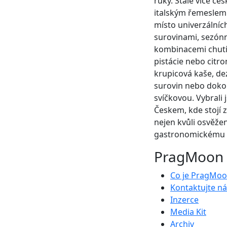
ruky. Stále více če
italským řemeslem
místo univerzálníc
surovinami, sezón
kombinacemi chutí.
pistácie nebo citro
krupicová kaše, dez
surovin nebo doko
svíčkovou. Vybrali 
Českem, kde stojí z
nejen kvůli osvěžení
gastronomickému z
PragMoon
Co je PragMo
Kontaktujte ná
Inzerce
Media Kit
Archiv