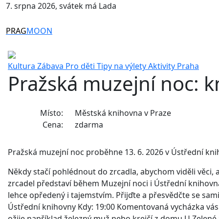
7. srpna 2026, svátek má Lada
PRAG
MOON
Kultura
Zábava
Pro děti
Tipy na výlety
Aktivity
Praha
Pražská muzejní noc: k
Místo:
Městská knihovna v Praze
Cena:
zdarma
Pražská muzejní noc proběhne 13. 6. 2026 v Ústřední kn
Někdy stačí pohlédnout do zrcadla, abychom viděli věci, 
zrcadel představí během Muzejní noci i Ústřední knihov
lehce opředený i tajemstvím. Přijďte a přesvědčte se s
Ústřední knihovny Kdy: 19:00 Komentovaná vycházka vás 
ožije například železný muž nebo krejčí z domu U Zelené