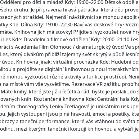
e: Oddělení pro děti a mládež Kdy: 19:00–22:00 Dětské odděl
šeho druhu. Je připravena hravá pátračka, která děti prov
osedných strašidel. Nejmenší návštěvníci se mohou zapojit
rátky Kde: Dílna Kdy: 19:00–22:30 Baví vás deskové hry? Vezm
emáte. Knihovna jich má stovky! Přijďte si vyzkoušet nové hr
u Les Kde: Divadelní a filmové oddělení Kdy: 20:00–21:10 Les
lupráci s Academia Film Olomouc / dramaturgický úvod Ve sp
, který divákům přiblíží tajemný svět skrytý v půdě lesní
 úvod. Knihovna jinak: virtuální procházka Kde: Hudební od
alitou a projděte se digitální knihovnou plnou interaktivních
vně mohou vyzkoušet různé aktivity a funkce prostředí. Nen
 na místě vám vše vysvětlíme. Rezervace VR zážitku probíh
te knihy, které jste již přečetli a rádi byste je poslali „do 
darovaných knih. Roztančená knihovna Kde: Centrální hala Kdy
vedením choreografky Lenky Tretiagové je unikátním uskupe
u. Jejich vystoupení jsou plná hravosti, emocí a poetiky, kt
é obrazy a taneční performance, které vás vtáhnou do světa 
odinu, mezi kterými tanečníci korzují knihovnou a vytváří j