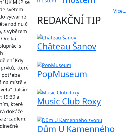
ení ÚK MKP se
ede světem
Více...
 do výtvarné
REDAKČNÍ TIP
ěte rodinu či
y, s výběrem
 / Velká
Château Šanov
olupráci s
ch
dělení Kdy:
 prvků, které
PopMuseum
í potřeba
á na místě v
světa“ dalším
: 19:30 a
Music Club Roxy
ním, které
erá dokáže
za zrcadlem.
edinečné
Dům U Kamenného