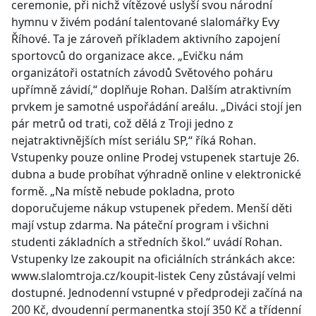
ceremonie, při nichž vítězové uslyší svou národní
hymnu v živém podání talentované slalomářky Evy
Říhové. Ta je zároveň příkladem aktivního zapojení
sportovců do organizace akce. „Evičku nám
organizátoři ostatních závodů Světového poháru
upřímně závidí,“ doplňuje Rohan. Dalším atraktivním
prvkem je samotné uspořádání areálu. „Diváci stojí jen
pár metrů od trati, což dělá z Troji jedno z
nejatraktivnějších míst seriálu SP,“ říká Rohan.
Vstupenky pouze online Prodej vstupenek startuje 26.
dubna a bude probíhat výhradně online v elektronické
formě. „Na místě nebude pokladna, proto
doporučujeme nákup vstupenek předem. Menší děti
mají vstup zdarma. Na páteční program i všichni
studenti základních a středních škol.“ uvádí Rohan.
Vstupenky lze zakoupit na oficiálních stránkách akce:
www.slalomtroja.cz/koupit-listek Ceny zůstávají velmi
dostupné. Jednodenní vstupné v předprodeji začíná na
200 Kč, dvoudenní permanentka stojí 350 Kč a třídenní