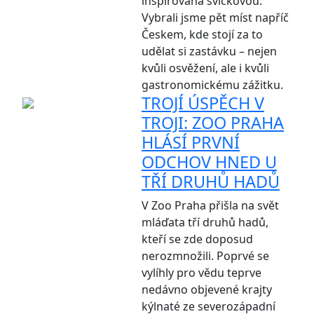
inspirovaná svíčkovou.
Vybrali jsme pět míst napříč
Českem, kde stojí za to
udělat si zastávku – nejen
kvůli osvěžení, ale i kvůli
gastronomickému zážitku.
TROJÍ ÚSPĚCH V
TROJI: ZOO PRAHA
HLÁSÍ PRVNÍ
ODCHOV HNED U
TŘÍ DRUHŮ HADŮ
V Zoo Praha přišla na svět
mláďata tří druhů hadů,
kteří se zde doposud
nerozmnožili. Poprvé se
vylíhly pro vědu teprve
nedávno objevené krajty
kýlnaté ze severozápadní