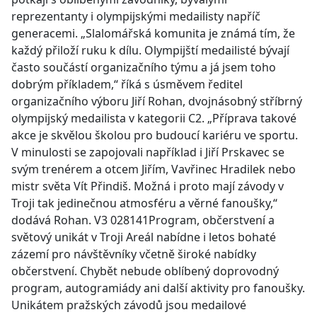
reprezentanty i olympijskými medailisty napříč
generacemi. „Slalomářská komunita je známá tím, že
každý přiloží ruku k dílu. Olympijští medailisté bývají
často součástí organizačního týmu a já jsem toho
dobrým příkladem,“ říká s úsměvem ředitel
organizačního výboru Jiří Rohan, dvojnásobný stříbrný
olympijský medailista v kategorii C2. „Příprava takové
akce je skvělou školou pro budoucí kariéru ve sportu.
V minulosti se zapojovali například i Jiří Prskavec se
svým trenérem a otcem Jiřím, Vavřinec Hradilek nebo
mistr světa Vít Přindiš. Možná i proto mají závody v
Troji tak jedinečnou atmosféru a věrné fanoušky,“
dodává Rohan. V3 028141Program, občerstvení a
světový unikát v Troji Areál nabídne i letos bohaté
zázemí pro návštěvníky včetně široké nabídky
občerstvení. Chybět nebude oblíbený doprovodný
program, autogramiády ani další aktivity pro fanoušky.
Unikátem pražských závodů jsou medailové