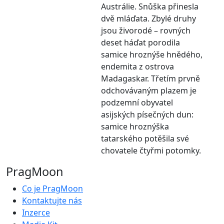
Austrálie. Snůška přinesla
dvě mláďata. Zbylé druhy
jsou živorodé – rovných
deset háďat porodila
samice hroznýše hnědého,
endemita z ostrova
Madagaskar. Třetím prvně
odchovávaným plazem je
podzemní obyvatel
asijských písečných dun:
samice hroznýška
tatarského potěšila své
chovatele čtyřmi potomky.
PragMoon
Co je PragMoon
Kontaktujte nás
Inzerce