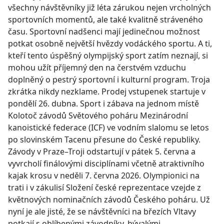
všechny návštěvníky již léta zárukou nejen vrcholných
sportovních momentů, ale také kvalitně stráveného
času. Sportovní nadšenci mají jedinečnou možnost
potkat osobně největší hvězdy vodáckého sportu. A ti,
kteří tento úspěšný olympijský sport zatím neznají, si
mohou užít příjemný den na čerstvém vzduchu
doplněný o pestrý sportovní i kulturní program. Troja
zkrátka nikdy nezklame. Prodej vstupenek startuje v
pondělí 26. dubna. Sport i zábava na jednom místě
Kolotoč závodů Světového poháru Mezinárodní
kanoistické federace (ICF) ve vodním slalomu se letos
po slovinském Tacenu přesune do České republiky.
Závody v Praze–Troji odstartují v pátek 5. června a
vyvrcholí finálovými disciplínami včetně atraktivního
kajak krosu v neděli 7. června 2026. Olympionici na
trati i v zákulisí Složení české reprezentace vzejde z
květnových nominačních závodů Českého poháru. Už
nyní je ale jisté, že se návštěvníci na březích Vltavy
potkají s oblíbenými závodníky, bývalými