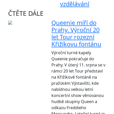
vzdělávání
ČTĚTE DÁLE
Queenie míří do
Prahy. Výroční 20
let Tour rozezní
Křižíkovu fontánu
Výroční turné kapely
Queenie pokračuje do
Prahy. V úterý 11. srpna se v
rámci 20 let Tour představí
na Křižíkově fontáně na
pražském Výstavišti, kde
nabídnou velkou letní
koncertní show věnovanou
hudbě skupiny Queen a
odkazu Freddieho
Mercuryho. Letošní turné je