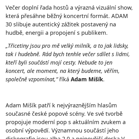
Večer doplní řada hostů a výrazná vizuální show,
která přesáhne běžný koncertní formát. ADAM
30 slibuje autentický zážitek postavený na
hudbě, energii a propojení s publikem.
„Třicetiny jsou pro mě velký milník, a to jak lidsky,
tak i hudebně. Rád bych tenhle večer sdílet s lidmi,
kteří byli součástí mojí cesty. Nebude to jen
koncert, ale moment, na který budeme, věřím,
společně vzpomínat,“
říká
Adam Mišík
.
Adam Mišík patří k nejvýraznějším hlasům
současné české popové scény. Ve své tvorbě
propojuje moderní pop s aktuálním zvukem a
osobní výpovědí. Významnou součástí jeho
diskografie jsou alba 2.0 a nejnovější deska V