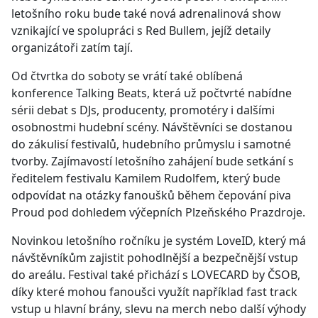
letošního roku bude také nová adrenalinová show
vznikající ve spolupráci s Red Bullem, jejíž detaily
organizátoři zatím tají.
Od čtvrtka do soboty se vrátí také oblíbená
konference Talking Beats, která už počtvrté nabídne
sérii debat s DJs, producenty, promotéry i dalšími
osobnostmi hudební scény. Návštěvníci se dostanou
do zákulisí festivalů, hudebního průmyslu i samotné
tvorby. Zajímavostí letošního zahájení bude setkání s
ředitelem festivalu Kamilem Rudolfem, který bude
odpovídat na otázky fanoušků během čepování piva
Proud pod dohledem výčepních Plzeňského Prazdroje.
Novinkou letošního ročníku je systém LoveID, který má
návštěvníkům zajistit pohodlnější a bezpečnější vstup
do areálu. Festival také přichází s LOVECARD by ČSOB,
díky které mohou fanoušci využít například fast track
vstup u hlavní brány, slevu na merch nebo další výhody