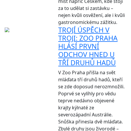
míst napříč Českem, kde stojí
za to udělat si zastávku –
nejen kvůli osvěžení, ale i kvůli
gastronomickému zážitku.
TROJÍ ÚSPĚCH V
TROJI: ZOO PRAHA
HLÁSÍ PRVNÍ
ODCHOV HNED U
TŘÍ DRUHŮ HADŮ
V Zoo Praha přišla na svět
mláďata tří druhů hadů, kteří
se zde doposud nerozmnožili.
Poprvé se vylíhly pro vědu
teprve nedávno objevené
krajty kýlnaté ze
severozápadní Austrálie.
Snůška přinesla dvě mláďata.
Zbylé druhy jsou živorodé –