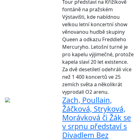
Tour představí na Křižíkově
fontáně na pražském
Výstavišti, kde nabídnou
velkou letní koncertní show
věnovanou hudbě skupiny
Queen a odkazu Freddieho
Mercuryho. Letošní turné je
pro kapelu výjimečné, protože
kapela slaví 20 let existence.
Za dvě desetiletí odehráli více
než 1 400 koncertů ve 25
zemích světa a několikrát
vyprodali O2 arenu.
Zach, Poullain,
Žáčková, Stryková,
Morávková či Žák se
v srpnu představí s
Divadlem Bez