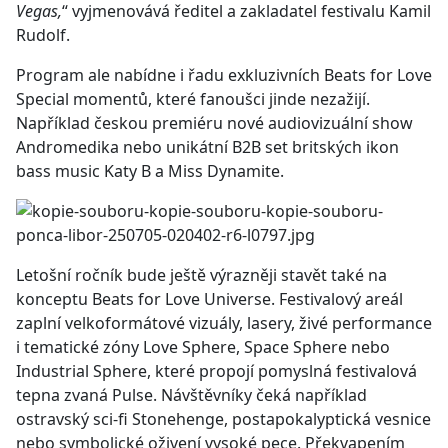
Vegas,
“ vyjmenovává ředitel a zakladatel festivalu Kamil
Rudolf.
Program ale nabídne i řadu exkluzivních Beats for Love
Special momentů, které fanoušci jinde nezažijí.
Například českou premiéru nové audiovizuální show
Andromedika nebo unikátní B2B set britských ikon
bass music Katy B a Miss Dynamite.
Letošní ročník bude ještě výrazněji stavět také na
konceptu Beats for Love Universe. Festivalový areál
zaplní velkoformátové vizuály, lasery, živé performance
i tematické zóny Love Sphere, Space Sphere nebo
Industrial Sphere, které propojí pomyslná festivalová
tepna zvaná Pulse. Návštěvníky čeká například
ostravský sci-fi Stonehenge, postapokalyptická vesnice
nebo symbolické oživení vysoké pece. Překvapením