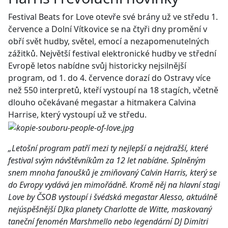
Festival Beats for Love otevře své brány už ve středu 1.
července a Dolní Vítkovice se na čtyři dny promění v
obří svět hudby, světel, emocí a nezapomenutelných
zážitků. Největší festival elektronické hudby ve střední
Evropě letos nabídne svůj historicky nejsilnější
program, od 1. do 4. července dorazí do Ostravy více
než 550 interpretů, kteří vystoupí na 18 stagích, včetně
dlouho očekávané megastar a hitmakera Calvina
Harrise, který vystoupí už ve středu.
„Letošní program patří mezi ty nejlepší a nejdražší, které
festival svým návštěvníkům za 12 let nabídne. Splněným
snem mnoha fanoušků je zmiňovaný Calvin Harris, který se
do Evropy vydává jen mimořádně. Kromě něj na hlavní stagi
Love by ČSOB vystoupí i švédská megastar Alesso, aktuálně
nejúspěšnější DJka planety Charlotte de Witte, maskovaný
taneční fenomén Marshmello nebo legendární DJ Dimitri