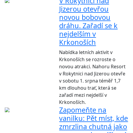
V Rokytnici nad
Jizerou otevřou
novou bobovou
dráhu. Zařadí se k
nejdelším v
Krkonoších
Nabídka letních aktivit v
Krkonoších se rozroste o
novou atrakci. Nahoru Resort
v Rokytnici nad Jizerou otevře
v sobotu 1. srpna téměř 1,7
km dlouhou trať, která se
zařadí mezi nejdelší v
Krkonoších.
Zapomeňte na
vanilku: Pět míst, kde
zmrzlina chutná jako