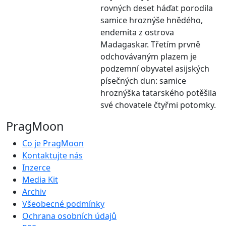
rovných deset háďat porodila
samice hroznýše hnědého,
endemita z ostrova
Madagaskar. Třetím prvně
odchovávaným plazem je
podzemní obyvatel asijských
písečných dun: samice
hroznýška tatarského potěšila
své chovatele čtyřmi potomky.
PragMoon
Co je PragMoon
Kontaktujte nás
Inzerce
Media Kit
Archiv
Všeobecné podmínky
Ochrana osobních údajů