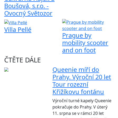
Boušová, s.r.o. -
Ovocný Světozor
Villa Pellé
Prague by
mobility scooter
and on foot
ČTĚTE DÁLE
Queenie míří do
Prahy. Výroční 20 let
Tour rozezní
Křižíkovu fontánu
Výroční turné kapely Queenie
pokračuje do Prahy. V úterý
11. srpna se v rámci 20 let