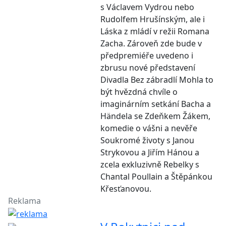
s Václavem Vydrou nebo
Rudolfem Hrušínským, ale i
Láska z mládí v režii Romana
Zacha. Zároveň zde bude v
předpremiéře uvedeno i
zbrusu nové představení
Divadla Bez zábradlí Mohla to
být hvězdná chvíle o
imaginárním setkání Bacha a
Händela se Zdeňkem Žákem,
komedie o vášni a nevěře
Soukromé životy s Janou
Strykovou a Jiřím Hánou a
zcela exkluzivně Rebelky s
Chantal Poullain a Štěpánkou
Křesťanovou.
Reklama