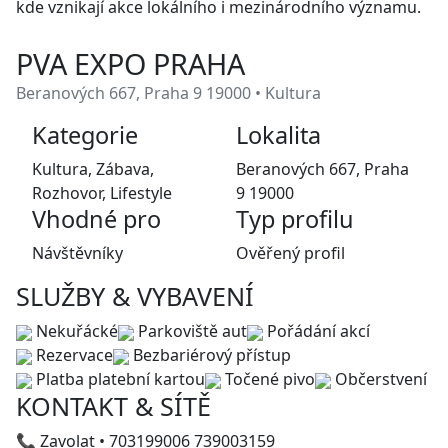
kde vznikají akce lokálního i mezinárodního významu.
PVA EXPO PRAHA
Beranových 667, Praha 9 19000 • Kultura
Kategorie
Lokalita
Kultura, Zábava,
Beranových 667, Praha
Rozhovor, Lifestyle
9 19000
Vhodné pro
Typ profilu
Návštěvníky
Ověřený profil
SLUŽBY & VYBAVENÍ
Nekuřácké
Parkoviště aut
Pořádání akcí
Rezervace
Bezbariérový přístup
Platba platební kartou
Točené pivo
Občerstvení
KONTAKT & SÍTĚ
📞 Zavolat • 703199006 739003159