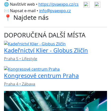
🌐 Navštívit web •
https://pvaexpo.cz/cs
✉️ Napsat e-mail •
info@pvaexpo.cz
📍 Najdete nás
DOPORUČENÁ DALŠÍ MÍSTA
Kadeřnictví Klier - Globus Zličín
Praha 5 • Lifestyle
Kongresové centrum Praha
Praha 4 • Zábava