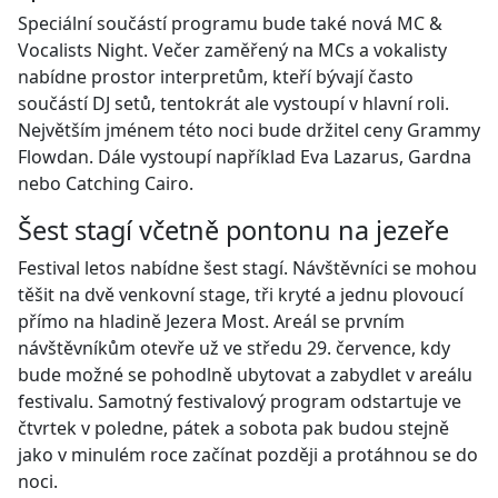
Speciální součástí programu bude také nová MC &
Vocalists Night.
Večer zaměřený na MCs a vokalisty
nabídne prostor interpretům, kteří bývají často
součástí DJ setů, tentokrát ale vystoupí v hlavní roli.
Největším jménem této noci bude držitel ceny Grammy
Flowdan. Dále vystoupí například Eva Lazarus, Gardna
nebo Catching Cairo.
Šest stagí včetně pontonu na jezeře
Festival letos nabídne šest stagí. Návštěvníci se mohou
těšit na dvě venkovní stage, tři kryté a jednu plovoucí
přímo na hladině Jezera Most. Areál se prvním
návštěvníkům otevře už ve středu 29. července, kdy
bude možné se pohodlně ubytovat a zabydlet v areálu
festivalu. Samotný festivalový program odstartuje ve
čtvrtek v poledne, pátek a sobota pak budou stejně
jako v minulém roce začínat později a protáhnou se do
noci.