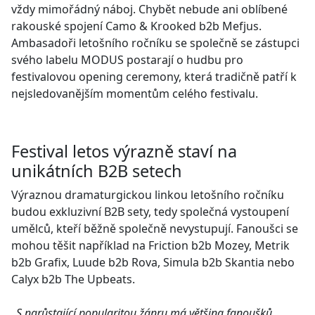
vždy mimořádný náboj. Chybět nebude ani oblíbené
rakouské spojení Camo & Krooked b2b Mefjus.
Ambasadoři letošního ročníku se společně se zástupci
svého labelu MODUS postarají o hudbu pro
festivalovou opening ceremony, která tradičně patří k
nejsledovanějším momentům celého festivalu.
Festival letos výrazně staví na
unikátních B2B setech
Výraznou dramaturgickou linkou letošního ročníku
budou exkluzivní B2B sety, tedy společná vystoupení
umělců, kteří běžně společně nevystupují. Fanoušci se
mohou těšit například na Friction b2b Mozey, Metrik
b2b Grafix, Luude b2b Rova, Simula b2b Skantia nebo
Calyx b2b The Upbeats.
„S narůstající popularitou žánru má většina fanoušků