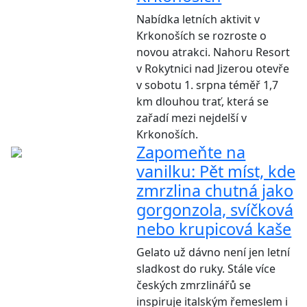
Nabídka letních aktivit v
Krkonoších se rozroste o
novou atrakci. Nahoru Resort
v Rokytnici nad Jizerou otevře
v sobotu 1. srpna téměř 1,7
km dlouhou trať, která se
zařadí mezi nejdelší v
Krkonoších.
Zapomeňte na
vanilku: Pět míst, kde
zmrzlina chutná jako
gorgonzola, svíčková
nebo krupicová kaše
Gelato už dávno není jen letní
sladkost do ruky. Stále více
českých zmrzlinářů se
inspiruje italským řemeslem i