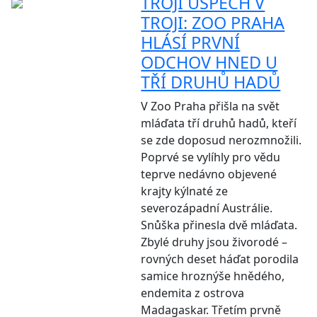
TROJÍ ÚSPĚCH V
TROJI: ZOO PRAHA
HLÁSÍ PRVNÍ
ODCHOV HNED U
TŘÍ DRUHŮ HADŮ
V Zoo Praha přišla na svět
mláďata tří druhů hadů, kteří
se zde doposud nerozmnožili.
Poprvé se vylíhly pro vědu
teprve nedávno objevené
krajty kýlnaté ze
severozápadní Austrálie.
Snůška přinesla dvě mláďata.
Zbylé druhy jsou živorodé –
rovných deset háďat porodila
samice hroznýše hnědého,
endemita z ostrova
Madagaskar. Třetím prvně