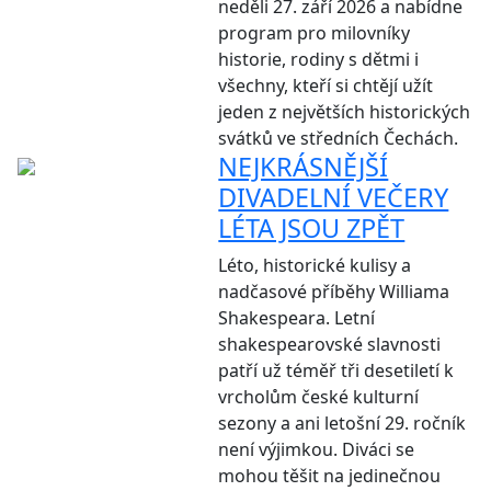
neděli 27. září 2026 a nabídne
program pro milovníky
historie, rodiny s dětmi i
všechny, kteří si chtějí užít
jeden z největších historických
svátků ve středních Čechách.
NEJKRÁSNĚJŠÍ
DIVADELNÍ VEČERY
LÉTA JSOU ZPĚT
Léto, historické kulisy a
nadčasové příběhy Williama
Shakespeara. Letní
shakespearovské slavnosti
patří už téměř tři desetiletí k
vrcholům české kulturní
sezony a ani letošní 29. ročník
není výjimkou. Diváci se
mohou těšit na jedinečnou