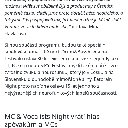
možnost vidět své oblíbené DJs a producenty v Čechách
poměrně často, chtěli jsme proto doručit něco neotřelého, a
tak jsme DJs pospojovali tak, jak není možné je běžně vidět.
Věříme, že se to lidem bude líbit,”
dodává Mína
Havlatová.
Silnou součástí programu budou také speciální
labelové a tematické noci. Drum&BassArena na
festivalu oslaví 30 let existence a přiveze
legendy jako
LTJ Bukem nebo S.P.Y. Festival myslí také na příznivce
tvrdšího zvuku a neurofunku, který je v Česku a na
Slovensku dlouhodobě mimořádně silný. Eatbrain
Night proto nabídne oslavu 15 let jednoho z
nejvýraznějších neurofunkových labelů současnosti.
MC & Vocalists Night vrátí hlas
zpěvákům a MCs