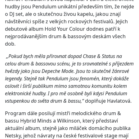
hudby jsou Pendulum unikátní především tím, že nejde
o DJ set, ale o skutečnou živou kapelu, jakou znají
návštěvníci spíše z velkých rockových festivalů. Jejich
debutové album Hold Your Colour dodnes patří k
nejprodávanějším drum & bassovým deskám všech
dob.
„Pokud bych měla přirovnat dopad Chase & Status na
celou drum & bassovou scénu, je to srovnatelné s příjezdem
hvězdy jako jsou Depeche Mode. Jsou to skutečné žánrové
legendy. Stejně tak Pendulum jsou fenomén, který dokáže
oslovit i širší publikum mimo samotnou komunitu
kolem
elektronické hudby. I pro mě osobně byli kdysi Pendulum
vstupenkou do světa drum & bassu,“
doplňuje Havlatová.
Program dále posilují mistři melodického drum &
bassu Hybrid Minds a Wilkinson, který představí
aktuální album, stejně jako miláček domácího publika
Netsky, jehož návraty na české festivalové stage mají