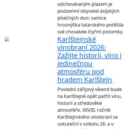
odchovávaným plazem je
podzemní obyvatel asijských
písečných dun: samice
hroznýška tatarského potěšila
své chovatele čtyřmi potomky.
Karlštejnské
vinobraní 2026:
Zažijte historii, víno i
jedinečnou
atmosféru pod
hradem Karlštejn
Poslední zářijový víkend bude
na Karlštejně opět patřit vínu,
historii a středověké
atmosféře. XXVIII. ročník
Karlštejnského vinobraní se
uskuteční v sobotu 26. a v