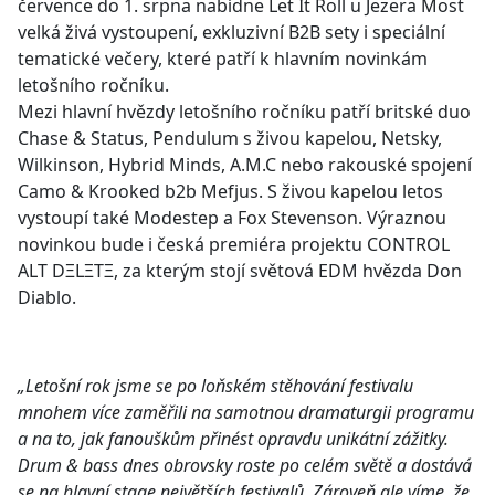
července do 1. srpna nabídne Let It Roll u Jezera Most
velká živá vystoupení, exkluzivní B2B sety i speciální
tematické večery, které patří k hlavním novinkám
letošního ročníku.
Mezi hlavní hvězdy letošního ročníku patří britské duo
Chase & Status, Pendulum s živou kapelou, Netsky,
Wilkinson, Hybrid Minds, A.M.C nebo rakouské spojení
Camo & Krooked b2b Mefjus. S živou kapelou letos
vystoupí také Modestep a Fox Stevenson. Výraznou
novinkou bude i česká premiéra projektu CONTROL
ALT DΞLΞTΞ, za kterým stojí světová EDM hvězda Don
Diablo.
„Letošní rok jsme se po lo
ňském stěhování festivalu
mnohem více zaměřili na samotnou dramaturgii programu
a na to, jak fanouškům přinést opravdu unikátní zážitky.
Drum & bass dnes obrovsky roste po celém světě a dostává
se na hlavní stage největších festivalů. Zároveň ale víme, že