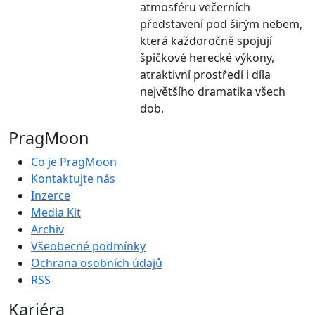
atmosféru večerních
představení pod širým nebem,
která každoročně spojují
špičkové herecké výkony,
atraktivní prostředí i díla
největšího dramatika všech
dob.
PragMoon
Co je PragMoon
Kontaktujte nás
Inzerce
Media Kit
Archiv
Všeobecné podmínky
Ochrana osobních údajů
RSS
Kariéra