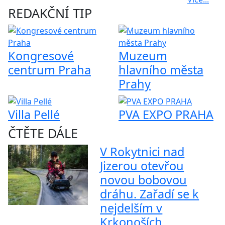
REDAKČNÍ TIP
Kongresové
Muzeum
centrum Praha
hlavního města
Prahy
Villa Pellé
PVA EXPO PRAHA
ČTĚTE DÁLE
V Rokytnici nad
Jizerou otevřou
novou bobovou
dráhu. Zařadí se k
nejdelším v
Krkonoších