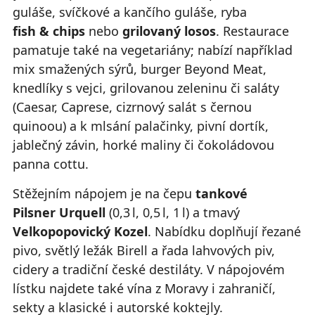
guláše, svíčkové a kančího guláše, ryba
fish & chips
nebo
grilovaný losos
. Restaurace
pamatuje také na vegetariány; nabízí například
mix smažených sýrů, burger Beyond Meat,
knedlíky s vejci, grilovanou zeleninu či saláty
(Caesar, Caprese, cizrnový salát s černou
quinoou) a k mlsání palačinky, pivní dortík,
jablečný závin, horké maliny či čokoládovou
panna cottu.
Stěžejním nápojem je na čepu
tankové
Pilsner Urquell
(0,3 l, 0,5 l, 1 l) a tmavý
Velkopopovický Kozel
. Nabídku doplňují řezané
pivo, světlý ležák Birell a řada lahvových piv,
cidery a tradiční české destiláty. V nápojovém
lístku najdete také vína z Moravy i zahraničí,
sekty a klasické i autorské koktejly.