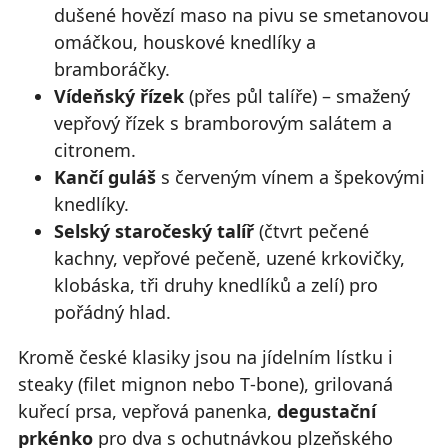
dušené hovězí maso na pivu se smetanovou
omáčkou, houskové knedlíky a
bramboráčky.
Vídeňský řízek
(přes půl talíře) – smažený
vepřový řízek s bramborovým salátem a
citronem.
Kančí guláš
s červeným vínem a špekovými
knedlíky.
Selský staročeský talíř
(čtvrt pečené
kachny, vepřové pečeně, uzené krkovičky,
klobáska, tři druhy knedlíků a zelí) pro
pořádný hlad.
Kromě české klasiky jsou na jídelním lístku i
steaky (filet mignon nebo T‑bone), grilovaná
kuřecí prsa, vepřová panenka,
degustační
prkénko
pro dva s ochutnávkou plzeňského