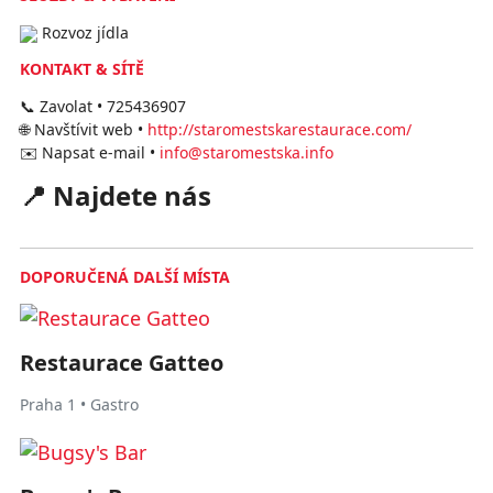
Rozvoz jídla
KONTAKT & SÍTĚ
📞 Zavolat • 725436907
🌐 Navštívit web •
http://staromestskarestaurace.com/
✉️ Napsat e-mail •
info@staromestska.info
📍 Najdete nás
DOPORUČENÁ DALŠÍ MÍSTA
Restaurace Gatteo
Praha 1 • Gastro