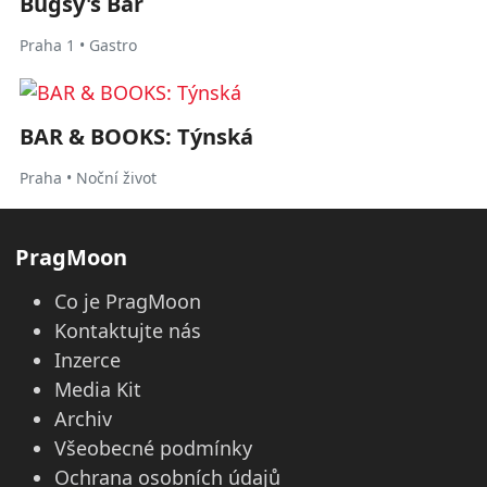
Bugsy's Bar
Praha 1 • Gastro
BAR & BOOKS: Týnská
Praha • Noční život
PragMoon
Co je PragMoon
Kontaktujte nás
Inzerce
Media Kit
Archiv
Všeobecné podmínky
Ochrana osobních údajů