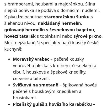
s bramborami, houbami a majoránkou. Silná
slepičí polévka se podává s domácími nudlemi.
K pivu lze ochutnat
staropražskou šunku
s
šlehanou nivou,
nakládaný hermelín
,
grilovaný hermelín s česnekovou bagetou
,
hovězí tatarák
s topinkami nebo
sýrové prkno
.
Mezi nejžádanější speciality patří klasiky české
kuchyně:
Moravský vrabec
– pečené kousky
vepřového plecka s kmínem, česnekem a
cibulí, houskové a špekové knedlíky,
červené a bílé zelí.
Svíčková na smetaně
– špikovaná hovězí
pečeně s houskovým knedlíkem a
brusinkami.
Plzeňský guláš z hovězího karabáčku
–