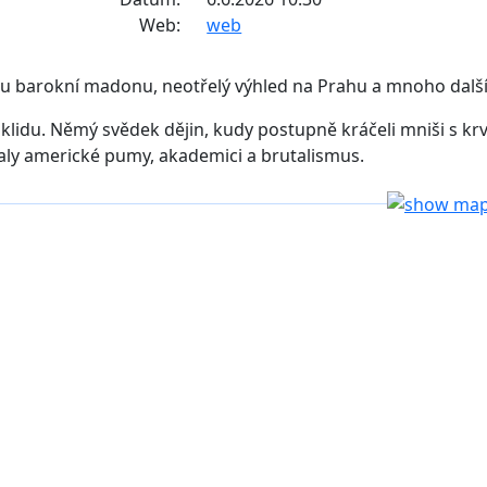
Web:
web
u barokní madonu, neotřelý výhled na Prahu a mnoho dalš
lidu. Němý svědek dějin, kudy postupně kráčeli mniši s krv
ly americké pumy, akademici a brutalismus.