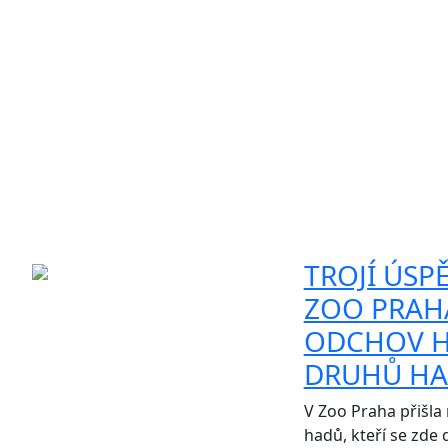
TROJÍ ÚSPĚ
ZOO PRAHA
ODCHOV H
DRUHŮ H
V Zoo Praha přišla 
hadů, kteří se zde