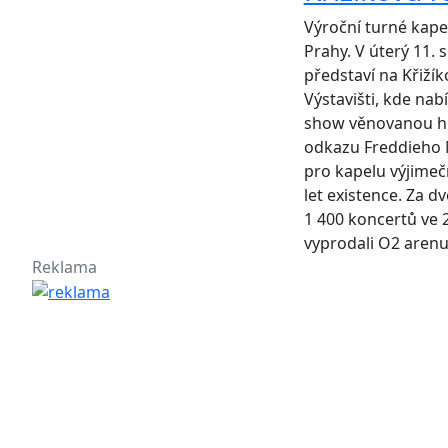
Výroční turné kape
Prahy. V úterý 11. 
představí na Křiží
Výstavišti, kde nab
show věnovanou h
odkazu Freddieho M
pro kapelu výjimeč
let existence. Za dv
1 400 koncertů ve 
vyprodali O2 arenu
Reklama