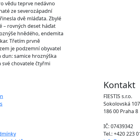
pro vědu teprve nedávno
lnaté ze severozápadní
řinesla dvě mláďata. Zbylé
é – rovných deset háďat
roznýše hnědého, endemita
ar. Třetím prvně
em je podzemní obyvatel
h dun: samice hroznýška
a své chovatele čtyřmi
Kontakt
on
FIESTIS s.r.o.
s
Sokolovská 107
186 00 Praha 8
IČ: 07439342
dmínky
Tel.: +420 223 