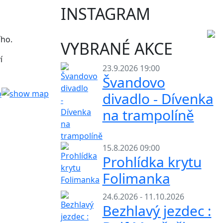
INSTAGRAM
ího.
VYBRANÉ AKCE
í
23.9.2026 19:00
Švandovo
divadlo - Dívenka
na trampolíně
15.8.2026 09:00
Prohlídka krytu
Folimanka
24.6.2026 - 11.10.2026
Bezhlavý jezdec :