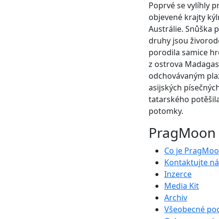
Poprvé se vylíhly 
objevené krajty ký
Austrálie. Snůška p
druhy jsou živorod
porodila samice h
z ostrova Madagask
odchovávaným plaz
asijských písečnýc
tatarského potěšil
potomky.
PragMoon
Co je PragMo
Kontaktujte ná
Inzerce
Media Kit
Archiv
Všeobecné po