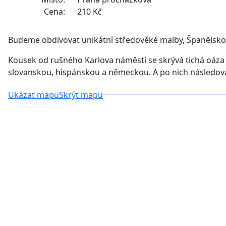
Cena:
210 Kč
Budeme obdivovat unikátní středověké malby, Španělsko
Kousek od rušného Karlova náměstí se skrývá tichá oáza k
slovanskou, hispánskou a německou. A po nich následova
Ukázat mapu
Skrýt mapu