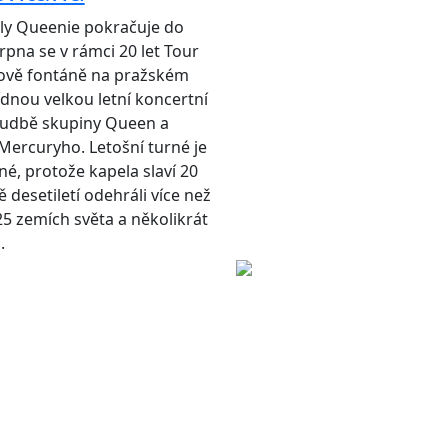
ly Queenie pokračuje do
srpna se v rámci 20 let Tour
kově fontáně na pražském
ídnou velkou letní koncertní
udbě skupiny Queen a
ercuryho. Letošní turné je
né, protože kapela slaví 20
ě desetiletí odehráli více než
25 zemích světa a několikrát
.