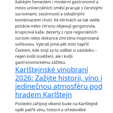
italským řemeslem i moderní gastronomií a
místo univerzálních směsí pracuje s čerstvými
surovinami, sezónností a odvážnými
kombinacemi chutí. Ve vitrínách se tak vedle
pistácie nebo citronu objevují gorgonzola,
krupicová kaše, dezerty z ryze regionálních
surovin nebo dokonce zmrzlina inspirovaná
svíčkovou. Vybrali jsme pět míst napříč
Českem, kde stojí za to udělat si zastávku –
nejen kvůli osvěžení, ale i kvůli
gastronomickému zážitku.
Karlštejnské vinobraní
2026: Zažijte historii, víno i
jedinečnou atmosféru pod
hradem Karlštejn
Poslední zářijový víkend bude na Karlštejně
opět patřit vínu, historii a středověké