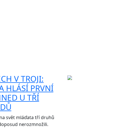
CH V TROJI:
 HLÁSÍ PRVNÍ
NED U TŘÍ
ADŮ
na svět mláďata tří druhů
 doposud nerozmnožili.