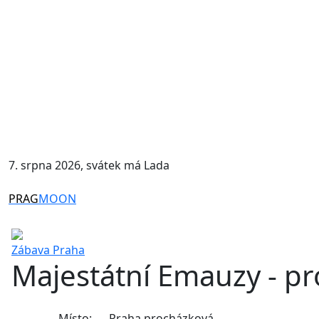
7. srpna 2026, svátek má Lada
PRAG
MOON
Zábava
Praha
Majestátní Emauzy - pr
Místo:
Praha procházková