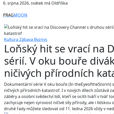
6. srpna 2026, svátek má Oldřiška
PRAG
MOON
Kultura
Zábava
Byznys
Loňský hit se vrací na
sérií. V oku bouře divá
ničivých přírodních kat
Dokumentární série V oku bouře (In theEyeoftheStorm) s
ničivých přírodních katastrof. I v nových dílech zůstává 
záběry a osobní svědectví lidí, kteří se ocitli tváří v t
zachycuje nejen syrovost ničivé síly přírody, ale i lids
druhé řady můžete sledovat od 11. ledna 2026 vždy v ned