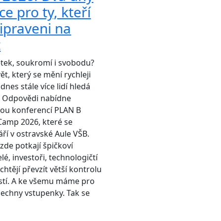
ce pro ty, kteří
řipraveni na
t
etek, soukromí i svobodu?
vět, který se mění rychleji
dnes stále více lidí hledá
“? Odpovědi nabídne
vou konferencí PLAN B
Camp 2026, které se
áří v ostravské Aule VŠB.
de potkají špičkoví
lé, investoři, technologičtí
 chtějí převzít větší kontrolu
tí. A ke všemu máme pro
šechny vstupenky. Tak se