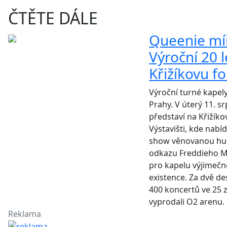
ČTĚTE DÁLE
Queenie míř
Výroční 20 l
Křižíkovu f
Výroční turné kapel
Prahy. V úterý 11. sr
představí na Křižík
Výstavišti, kde nabí
show věnovanou hu
odkazu Freddieho Me
pro kapelu výjimečné
existence. Za dvě des
400 koncertů ve 25 
vyprodali O2 arenu.
Reklama