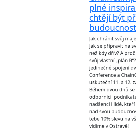
plné inspira
chtějí být p
budoucnos
Jak chránit svůj maj
Jak se připravit na s
než kdy dřív? A proč 
svůj vlastní „plán B
jedinečné spojení d
Conference a Chain
uskuteční 11. a 12. z
Během dvou dnů se z
odborníci, podnikate
nadšenci i lidé, kteří
nad svou budoucnos
tebe 10% slevu na v
vidíme v Ostravě!