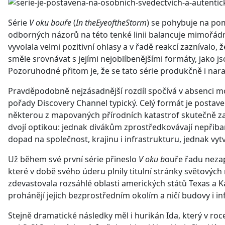
Série
V oku bouře
(
In theEyeoftheStorm
) se pohybuje na pom
odborných názorů na této tenké linii balancuje mimořádn
vyvolala velmi pozitivní ohlasy a v řadě reakcí zaznívalo, že
směle srovnávat s jejími nejoblíbenějšími formáty, jako j
Pozoruhodné přitom je, že se tato série produkčně i narat
Pravděpodobně nejzásadnější rozdíl spočívá v absenci m
pořady Discovery Channel typický. Celý formát je postaven
některou z mapovaných přírodních katastrof skutečně zaž
dvojí optikou: jednak divákům zprostředkovávají nepřibarv
dopad na společnost, krajinu i infrastrukturu, jednak vytv
Už během své první série přineslo
V oku b
ouře řadu neza
které v době svého úderu plnily titulní stránky světových 
zdevastovala rozsáhlé oblasti amerických států Texas a 
prohánějí jejich bezprostředním okolím a ničí budovy i in
Stejně dramatické následky měl i hurikán Ida, který v ro