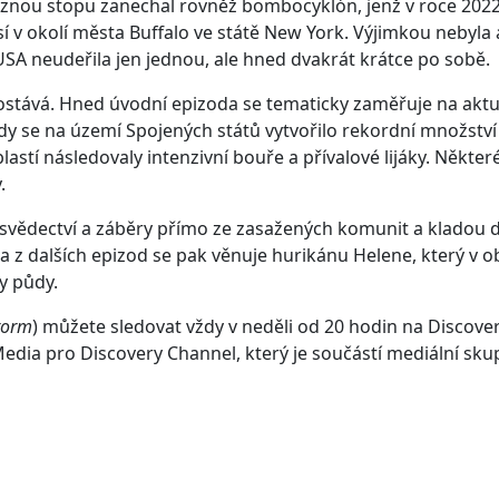
raznou stopu zanechal rovněž bombocyklón, jenž v roce 2022
 v okolí města Buffalo ve státě New York. Výjimkou nebyla 
SA neudeřila jen jednou, ale hned dvakrát krátce po sobě.
aostává. Hned úvodní epizoda se tematicky zaměřuje na aktu
dy se na území Spojených států vytvořilo rekordní množství
lastí následovaly intenzivní bouře a přívalové lijáky. Někte
.
á svědectví a záběry přímo ze zasažených komunit a kladou 
 z dalších epizod se pak věnuje hurikánu Helene, který v ob
y půdy.
torm
) můžete sledovat vždy v neděli od 20 hodin na Discov
edia pro Discovery Channel, který je součástí mediální sk