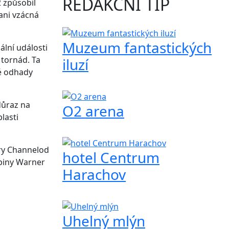
REDAKČNÍ TIP
 způsobil
ani vzácná
Muzeum fantastických
ální události
 tornád. Ta
iluzí
ré odhady
důraz na
O2 arena
lasti
ery Channelod
hotel Centrum
upiny Warner
Harachov
Uhelný mlýn