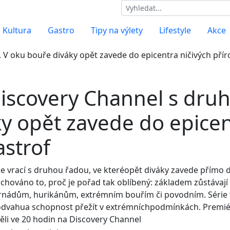
Kultura
Gastro
Tipy na výlety
Lifestyle
Akce
 Discovery Channel s dru
ky opět zavede do epice
astrof
e vrací s druhou řadou, ve kteréopět diváky zavede přímo 
zachováno to, proč je pořad tak oblíbený: základem zůstávají
vář tornádům, hurikánům, extrémním bouřím či povodním. Série
kou odvahua schopnost přežít v extrémníchpodmínkách. Premié
ěli ve 20 hodin na Discovery Channel