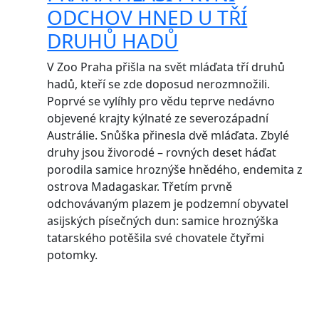
ODCHOV HNED U TŘÍ
DRUHŮ HADŮ
V Zoo Praha přišla na svět mláďata tří druhů
hadů, kteří se zde doposud nerozmnožili.
Poprvé se vylíhly pro vědu teprve nedávno
objevené krajty kýlnaté ze severozápadní
Austrálie. Snůška přinesla dvě mláďata. Zbylé
druhy jsou živorodé – rovných deset háďat
porodila samice hroznýše hnědého, endemita z
ostrova Madagaskar. Třetím prvně
odchovávaným plazem je podzemní obyvatel
asijských písečných dun: samice hroznýška
tatarského potěšila své chovatele čtyřmi
potomky.