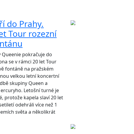
í do Prahy.
et Tour rozezní
ontánu
y Queenie pokračuje do
pna se v rámci 20 let Tour
ově fontáně na pražském
dnou velkou letní koncertní
dbě skupiny Queen a
rcuryho. Letošní turné je
, protože kapela slaví 20 let
etiletí odehráli více než 1
zemích světa a několikrát