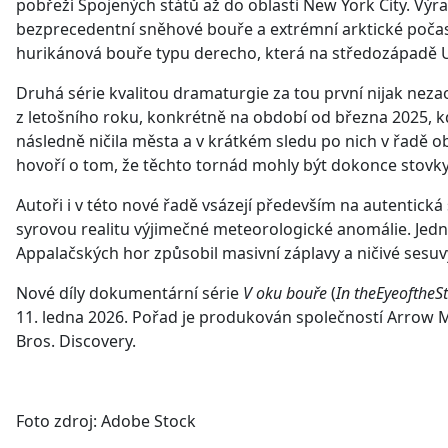
pobřeží Spojených států až do oblasti New York City. Vý
bezprecedentní sněhové bouře a extrémní arktické počasí
hurikánová bouře typu derecho, která na středozápadě U
Druhá série kvalitou dramaturgie za tou první nijak nez
z letošního roku, konkrétně na období od března 2025, k
následně ničila města a v krátkém sledu po nich v řadě ob
hovoří o tom, že těchto tornád mohly být dokonce stovky
Autoři i v této nové řadě vsázejí především na autentick
syrovou realitu výjimečné meteorologické anomálie. Jedna
Appalačských hor způsobil masivní záplavy a ničivé sesuv
Nové díly dokumentární série
V oku bouře
(
In theEyeoftheS
11. ledna 2026. Pořad je produkován společností Arrow M
Bros. Discovery.
Foto zdroj: Adobe Stock