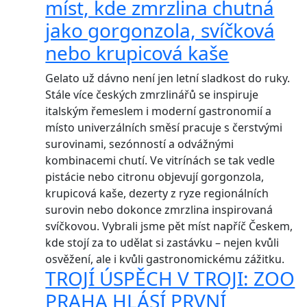
míst, kde zmrzlina chutná
jako gorgonzola, svíčková
nebo krupicová kaše
Gelato už dávno není jen letní sladkost do ruky.
Stále více českých zmrzlinářů se inspiruje
italským řemeslem i moderní gastronomií a
místo univerzálních směsí pracuje s čerstvými
surovinami, sezónností a odvážnými
kombinacemi chutí. Ve vitrínách se tak vedle
pistácie nebo citronu objevují gorgonzola,
krupicová kaše, dezerty z ryze regionálních
surovin nebo dokonce zmrzlina inspirovaná
svíčkovou. Vybrali jsme pět míst napříč Českem,
kde stojí za to udělat si zastávku – nejen kvůli
osvěžení, ale i kvůli gastronomickému zážitku.
TROJÍ ÚSPĚCH V TROJI: ZOO
PRAHA HLÁSÍ PRVNÍ