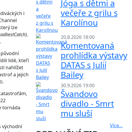
Jóga s dětmi a
večeře z grilu s
diváckých i
Karolínou
 Channel
který lze
adliestCatch
).
20.8.2026 18:00
.
Komentovaná
prohlídka výstavy
o původní
li lidé, kteří
DATAS s Julií
tí nahlížet
Bailey
trof a jejich
i.
30.9.2026 19:00
Švandovo
katastrofám,
022
divadlo - Smrt
e tornáda
mu sluší
Více...
s východní