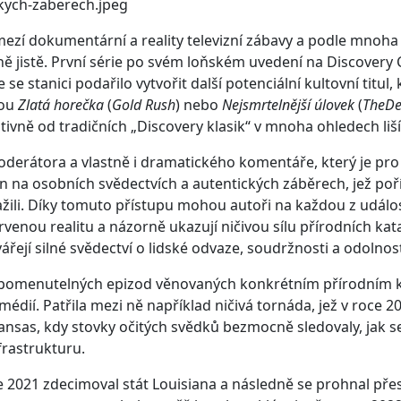
ezí dokumentární a reality televizní zábavy a podle mnoha 
ě jistě. První série po svém loňském uvedení na Discovery
 se stanici podařilo vytvořit další potenciální kultovní titul, 
sou
Zlatá horečka
(
Gold Rush
) nebo
Nejsmrtelnější úlovek
(
TheDe
ivně od tradičních „Discovery klasik“ v mnoha ohledech liší
oderátora a vlastně i dramatického komentáře, který je pr
 na osobních svědectvích a autentických záběrech, jež pořídi
ili. Díky tomuto přístupu mohou autoři na každou z událos
enou realitu a názorně ukazují ničivou sílu přírodních katas
ářejí silné svědectví o lidské odvaze, soudržnosti a odolnost
pomenutelných epizod věnovaných konkrétním přírodním 
médií. Patřila mezi ně například ničivá tornáda, jež v roce 2
Kansas, kdy stovky očitých svědků bezmocně sledovaly, jak s
frastrukturu.
ce 2021 zdecimoval stát Louisiana a následně se prohnal pře