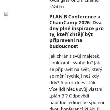
kvůli gastronomickému
zážitku.
PLAN B Conference a
ChainCamp 2026: Dva
dny plné inspirace pro
ty, kteří chtějí být
připraveni na
budoucnost
Jak chránit svůj majetek,
soukromí i svobodu? Jak
se připravit na svět, který
se mění rychleji než kdy
dřív? A proč dnes stále
více lidí hledá svůj vlastní
„plán B“? Odpovědi
nabídne jedinečné spojení
dvou konferencí PLAN B