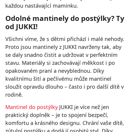
každou nastávající maminku.
Odolné mantinely do postýlky? Ty
od JUKKI!
Všichni víme, že s dětmi přichází i malé nehody.
Proto jsou mantinely z JUKKI navrženy tak, aby
se daly snadno čistit a udržovat v perfektním
stavu. Materiály si zachovávají měkkost i po
opakovaném praní a nevyblednou. Díky
kvalitnímu šití a pečlivému může mantinel
sloužit opravdu dlouho – často i pro další dítě v
rodině.
Mantinel do postýlky
JUKKI je více než jen
praktický doplněk – je to spojení bezpečí,
komfortu a krásného designu. Chrání vaše dítě,
zútulní postýlku a dodá jí osobitý styl. Díky