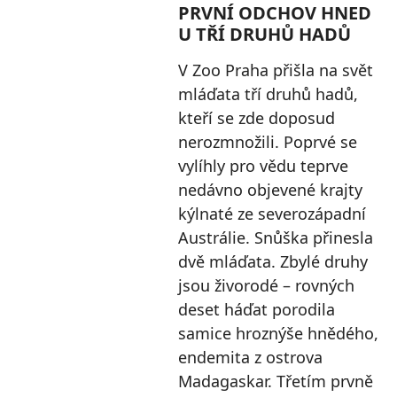
PRVNÍ ODCHOV HNED
U TŘÍ DRUHŮ HADŮ
V Zoo Praha přišla na svět
mláďata tří druhů hadů,
kteří se zde doposud
nerozmnožili. Poprvé se
vylíhly pro vědu teprve
nedávno objevené krajty
kýlnaté ze severozápadní
Austrálie. Snůška přinesla
dvě mláďata. Zbylé druhy
jsou živorodé – rovných
deset háďat porodila
samice hroznýše hnědého,
endemita z ostrova
Madagaskar. Třetím prvně