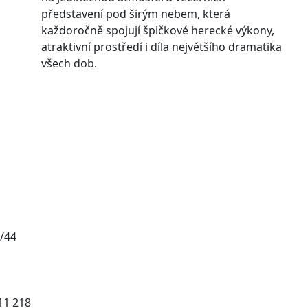
představení pod širým nebem, která
každoročně spojují špičkové herecké výkony,
atraktivní prostředí i díla největšího dramatika
všech dob.
/44
011 218