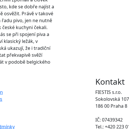
to, kde se dobře najíst a
ě osvěžit. Právě v takové
na řadu pivo, jen ne nutně
k české kuchyni čekali.
ás se při spojení piva a
í klasický ležák, v
á ukazují, že i tradiční
at překvapivě svěží
át v podobě belgického
Kontakt
on
FIESTIS s.r.o.
s
Sokolovská 107
186 00 Praha 8
IČ: 07439342
dmínky
Tel.: +420 223 