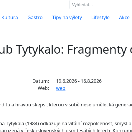
Kultura
Gastro
Tipy na výlety
Lifestyle
Akce
ub Tytykalo: Fragmenty 
Datum:
19.6.2026 - 16.8.2026
Web:
web
urditu a hravou skepsi, kterou v sobě nese umělecká gener
a Tytykala (1984) odkazuje na vitální rozpolcenost, smysl 
 narozená v československých osmdesátých letech. Konzum