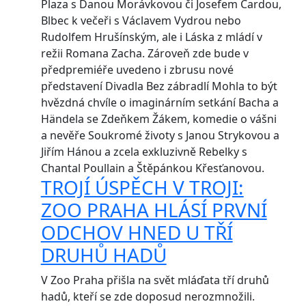
Plaza s Danou Morávkovou či Josefem Cardou,
Blbec k večeři s Václavem Vydrou nebo
Rudolfem Hrušínským, ale i Láska z mládí v
režii Romana Zacha. Zároveň zde bude v
předpremiéře uvedeno i zbrusu nové
představení Divadla Bez zábradlí Mohla to být
hvězdná chvíle o imaginárním setkání Bacha a
Händela se Zdeňkem Žákem, komedie o vášni
a nevěře Soukromé životy s Janou Strykovou a
Jiřím Hánou a zcela exkluzivně Rebelky s
Chantal Poullain a Štěpánkou Křesťanovou.
TROJÍ ÚSPĚCH V TROJI:
ZOO PRAHA HLÁSÍ PRVNÍ
ODCHOV HNED U TŘÍ
DRUHŮ HADŮ
V Zoo Praha přišla na svět mláďata tří druhů
hadů, kteří se zde doposud nerozmnožili.