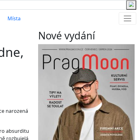
Místa
Nové vydání
dne,
ace narozená
pro absurditu
ně rozbujelá