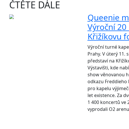
ČTĚTE DÁLE
Queenie mí
Výroční 20 
Křižíkovu 
Výroční turné kape
Prahy. V úterý 11. 
představí na Křiží
Výstavišti, kde nab
show věnovanou h
odkazu Freddieho M
pro kapelu výjimeč
let existence. Za dv
1 400 koncertů ve 
vyprodali O2 arenu