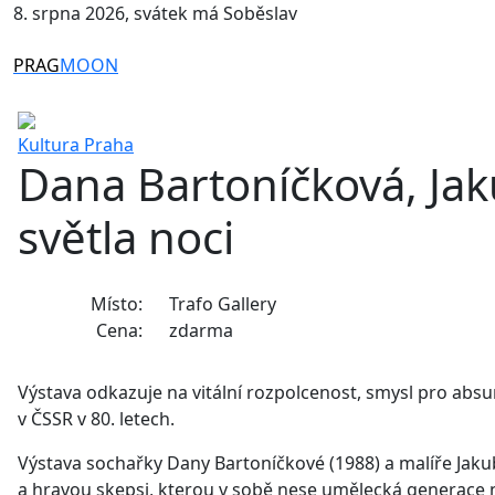
8. srpna 2026, svátek má Soběslav
PRAG
MOON
Kultura
Praha
Dana Bartoníčková, Jak
světla noci
Místo:
Trafo Gallery
Cena:
zdarma
Výstava odkazuje na vitální rozpolcenost, smysl pro abs
v ČSSR v 80. letech.
Výstava sochařky Dany Bartoníčkové (1988) a malíře Jakub
a hravou skepsi, kterou v sobě nese umělecká generace