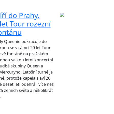
ří do Prahy.
let Tour rozezní
fontánu
ly Queenie pokračuje do
srpna se v rámci 20 let Tour
kově fontáně na pražském
ídnou velkou letní koncertní
udbě skupiny Queen a
ercuryho. Letošní turné je
né, protože kapela slaví 20
ě desetiletí odehráli více než
25 zemích světa a několikrát
.