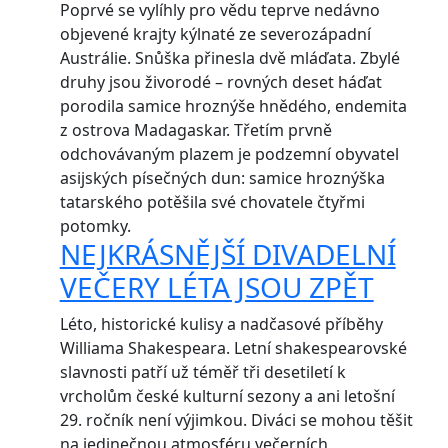
Poprvé se vylíhly pro vědu teprve nedávno
objevené krajty kýlnaté ze severozápadní
Austrálie. Snůška přinesla dvě mláďata. Zbylé
druhy jsou živorodé – rovných deset háďat
porodila samice hroznýše hnědého, endemita
z ostrova Madagaskar. Třetím prvně
odchovávaným plazem je podzemní obyvatel
asijských písečných dun: samice hroznýška
tatarského potěšila své chovatele čtyřmi
potomky.
NEJKRÁSNĚJŠÍ DIVADELNÍ
VEČERY LÉTA JSOU ZPĚT
Léto, historické kulisy a nadčasové příběhy
Williama Shakespeara. Letní shakespearovské
slavnosti patří už téměř tři desetiletí k
vrcholům české kulturní sezony a ani letošní
29. ročník není výjimkou. Diváci se mohou těšit
na jedinečnou atmosféru večerních