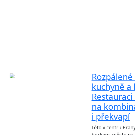
Rozpálené 
kuchyně a b
Restauraci
na kombina
i překvapí
Léto v centru Prahy
horkem, město na c