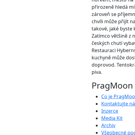
přirozeně hledá mís
zároveň se příjemn
chvíli může přijít 
takové, jaké byste 
Zatímco většině z n
českých chutí vybav
Restauraci Hybernsk
kuchyně může dost
doprovod. Tentokr
piva.
PragMoon
Co je PragMo
Kontaktujte ná
Inzerce
Media Kit
Archiv
Všeobecné po