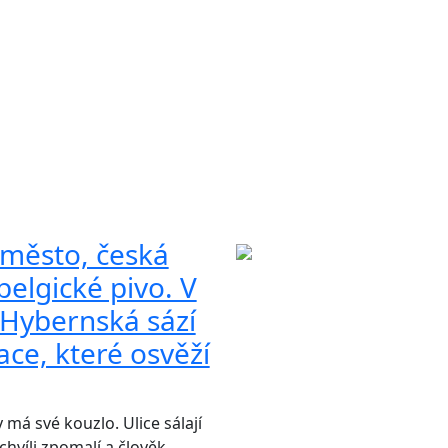
město, česká
elgické pivo. V
 Hybernská sází
ce, které osvěží
 má své kouzlo. Ulice sálají
hvíli zpomalí a člověk