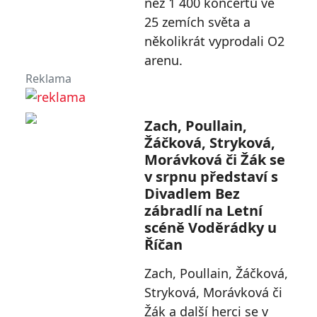
než 1 400 koncertů ve
25 zemích světa a
několikrát vyprodali O2
arenu.
Reklama
Zach, Poullain,
Žáčková, Stryková,
Morávková či Žák se
v srpnu představí s
Divadlem Bez
zábradlí na Letní
scéně Voděrádky u
Říčan
Zach, Poullain, Žáčková,
Stryková, Morávková či
Žák a další herci se v