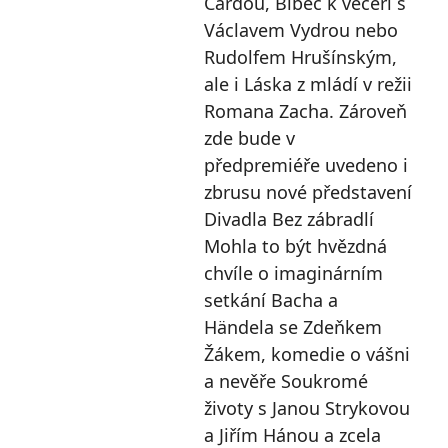
Cardou, Blbec k večeři s
Václavem Vydrou nebo
Rudolfem Hrušínským,
ale i Láska z mládí v režii
Romana Zacha. Zároveň
zde bude v
předpremiéře uvedeno i
zbrusu nové představení
Divadla Bez zábradlí
Mohla to být hvězdná
chvíle o imaginárním
setkání Bacha a
Händela se Zdeňkem
Žákem, komedie o vášni
a nevěře Soukromé
životy s Janou Strykovou
a Jiřím Hánou a zcela