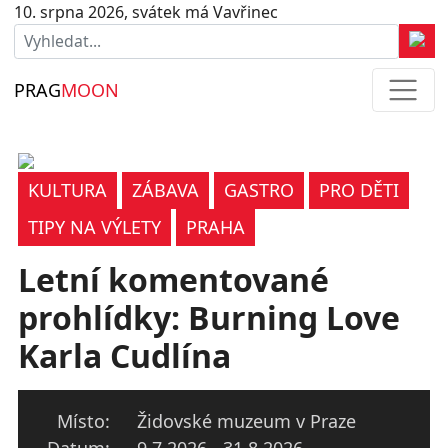
10. srpna 2026, svátek má Vavřinec
PRAG
MOON
KULTURA
ZÁBAVA
GASTRO
PRO DĚTI
TIPY NA VÝLETY
PRAHA
Letní komentované
prohlídky: Burning Love
Karla Cudlína
Místo:
Židovské muzeum v Praze