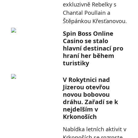
exkluzivně Rebelky s
Chantal Poullain a
Štěpánkou Křesťanovou.
Spin Boss Online
Casino se stalo
hlavní destinací pro
hraní her během
turistiky
V Rokytnici nad
Jizerou otevřou
novou bobovou
dráhu. Zařadí se k
nejdelším v
Krkonoších
Nabídka letních aktivit v
Krkonoších se rozroste