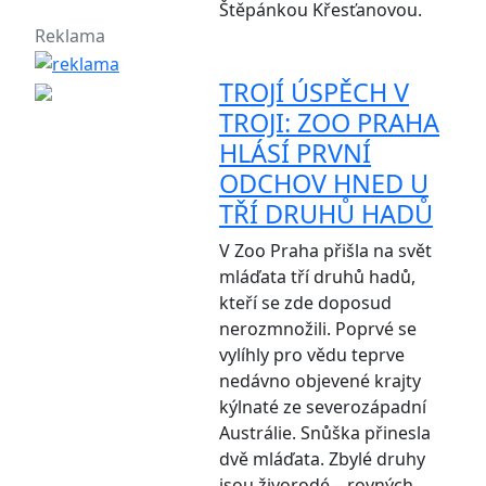
Štěpánkou Křesťanovou.
Reklama
TROJÍ ÚSPĚCH V
TROJI: ZOO PRAHA
HLÁSÍ PRVNÍ
ODCHOV HNED U
TŘÍ DRUHŮ HADŮ
V Zoo Praha přišla na svět
mláďata tří druhů hadů,
kteří se zde doposud
nerozmnožili. Poprvé se
vylíhly pro vědu teprve
nedávno objevené krajty
kýlnaté ze severozápadní
Austrálie. Snůška přinesla
dvě mláďata. Zbylé druhy
jsou živorodé – rovných