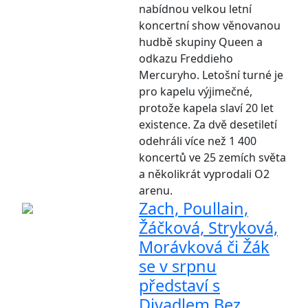
nabídnou velkou letní
koncertní show věnovanou
hudbě skupiny Queen a
odkazu Freddieho
Mercuryho. Letošní turné je
pro kapelu výjimečné,
protože kapela slaví 20 let
existence. Za dvě desetiletí
odehráli více než 1 400
koncertů ve 25 zemích světa
a několikrát vyprodali O2
arenu.
Zach, Poullain,
Žáčková, Stryková,
Morávková či Žák
se v srpnu
představí s
Divadlem Bez