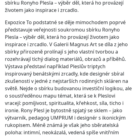
sbírku Ronyho Plesla – výběr děl, která ho provázejí
životem jako inspirace i zrcadlo.
Expozice To podstatné se děje mimochodem poprvé
představuje veřejnosti soukromou sbírku Ronyho
Plesla – výběr děl, která ho provázejí životem jako
inspirace i zrcadlo. V Galerii Magnus Art se díla z jeho
sbírky přirozeně prolínají s jeho vlastní tvorbou a
rozehrávají tichý dialog materiálů, obrazů a příběhů.
Výstava představí například Pleslův triptych
inspirovaný benátskými zrcadly, kde designér sbíral
zkušenosti v jedné z nejstarších rodinných skláren na
světě. Nejde o sbírku budovanou investiční logikou, ale
o soustředěnou mapu témat, která se k Pleslovi
vracejí: pomíjivost, spiritualita, křehkost, síla, ticho i
ironie. Rony Plesl je bytostně spjatý se sklem – jako
výtvarník, pedagog UMPRUM i designér s ikonickým
rukopisem. Méně známá je však jeho sběratelská
poloha: intimní, neokázalá, vedená spíše vnitřním