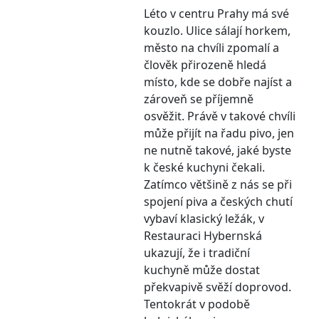
Léto v centru Prahy má své
kouzlo. Ulice sálají horkem,
město na chvíli zpomalí a
člověk přirozeně hledá
místo, kde se dobře najíst a
zároveň se příjemně
osvěžit. Právě v takové chvíli
může přijít na řadu pivo, jen
ne nutně takové, jaké byste
k české kuchyni čekali.
Zatímco většině z nás se při
spojení piva a českých chutí
vybaví klasický ležák, v
Restauraci Hybernská
ukazují, že i tradiční
kuchyně může dostat
překvapivě svěží doprovod.
Tentokrát v podobě