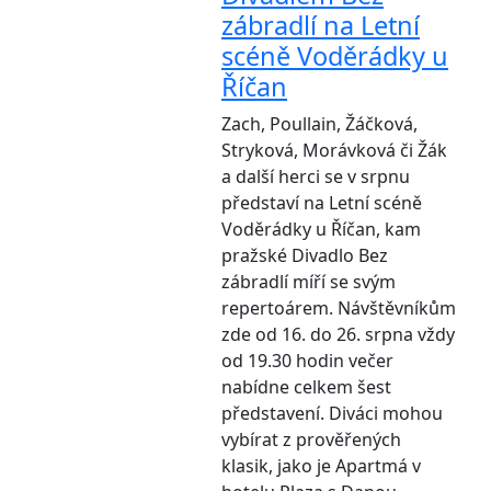
zábradlí na Letní
scéně Voděrádky u
Říčan
Zach, Poullain, Žáčková,
Stryková, Morávková či Žák
a další herci se v srpnu
představí na Letní scéně
Voděrádky u Říčan, kam
pražské Divadlo Bez
zábradlí míří se svým
repertoárem. Návštěvníkům
zde od 16. do 26. srpna vždy
od 19.30 hodin večer
nabídne celkem šest
představení. Diváci mohou
vybírat z prověřených
klasik, jako je Apartmá v