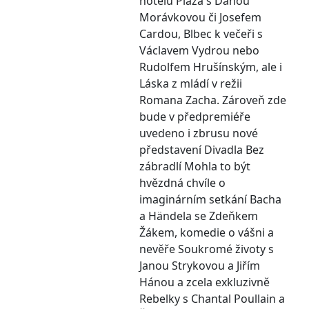
hotelu Plaza s Danou
Morávkovou či Josefem
Cardou, Blbec k večeři s
Václavem Vydrou nebo
Rudolfem Hrušínským, ale i
Láska z mládí v režii
Romana Zacha. Zároveň zde
bude v předpremiéře
uvedeno i zbrusu nové
představení Divadla Bez
zábradlí Mohla to být
hvězdná chvíle o
imaginárním setkání Bacha
a Händela se Zdeňkem
Žákem, komedie o vášni a
nevěře Soukromé životy s
Janou Strykovou a Jiřím
Hánou a zcela exkluzivně
Rebelky s Chantal Poullain a