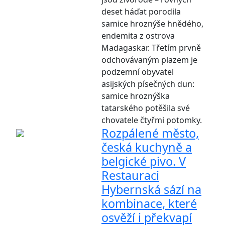
deset háďat porodila
samice hroznýše hnědého,
endemita z ostrova
Madagaskar. Třetím prvně
odchovávaným plazem je
podzemní obyvatel
asijských písečných dun:
samice hroznýška
tatarského potěšila své
chovatele čtyřmi potomky.
Rozpálené město,
česká kuchyně a
belgické pivo. V
Restauraci
Hybernská sází na
kombinace, které
osvěží i překvapí