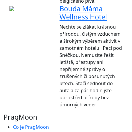
belgického piva.
Bouda Máma
Wellness Hotel
Nechte se zlákat krásnou
přírodou, čistým vzduchem
a širokým výběrem aktivit v
samotném hotelu i Peci pod
Sněžkou. Nemusíte řešit
letiště, přestupy ani
nepříjemné zprávy o
zrušených či posunutých
letech. Stačí sednout do
auta a za pár hodin jste
uprostřed přírody bez
úmorných veder.
PragMoon
Co je PragMoon