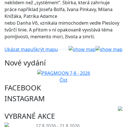
neklidem než „systémem“. Sbírka, která zahrnuje
práce například Josefa Bolfa, Ivana Pinkavy, Milana
Knížáka, Patrika Adamce
nebo Danha Võ, vznikala mimochodem vedle Pleslovy
tvůrčí linie. A přitom v ní opakovaně vyvstává téma
pomíjivosti, memento mori, života a smrti.
Ukázat mapu
Skrýt mapu
Nové vydání
Číst
FACEBOOK
INSTAGRAM
VYBRANÉ AKCE
17.8.2026 - 21.8.2026