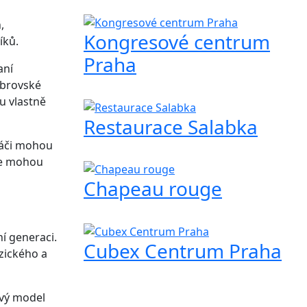
,
Kongresové centrum
íků.
Praha
aní
 obrovské
u vlastně
Restaurace Salabka
ráči mohou
se mohou
Chapeau rouge
ní generaci.
Cubex Centrum Praha
zického a
ový model