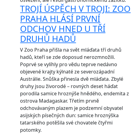
osvěžení, ale i kvůli gastronomickému zážitku.
TROJÍ ÚSPĚCH V TROJI: ZOO
PRAHA HLÁSÍ PRVNÍ
ODCHOV HNED U TŘÍ
DRUHŮ HADŮ
V Zoo Praha přišla na svět mláďata tří druhů
hadů, kteří se zde doposud nerozmnožili.
Poprvé se vylíhly pro vědu teprve nedávno
objevené krajty kýlnaté ze severozápadní
Austrálie. Snůška přinesla dvě mláďata. Zbylé
druhy jsou živorodé – rovných deset háďat
porodila samice hroznýše hnědého, endemita z
ostrova Madagaskar. Třetím prvně
odchovávaným plazem je podzemní obyvatel
asijských písečných dun: samice hroznýška
tatarského potěšila své chovatele čtyřmi
potomky.