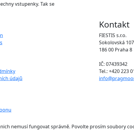
šechny vstupenky. Tak se
Kontakt
on
FIESTIS s.r.o.
s
Sokolovská 107
186 00 Praha 8
IČ: 07439342
dmínky
Tel.: +420 223 
ích údajů
info@pragmoo
moonu
 nich nemusí fungovat správně. Povolte prosím soubory coo