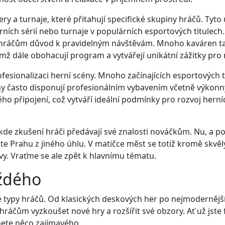
y a turnaje, které přitahují specifické skupiny hráčů. Tyto 
ích sérií nebo turnaje v populárních esportových titulech.
jí hráčům důvod k pravidelným návštěvám. Mnoho kaváren t
čímž dále obohacují program a vytvářejí unikátní zážitky pro 
fesionalizaci herní scény. Mnoho začínajících esportových 
rny často disponují profesionálním vybavením včetně výkonn
vého připojení, což vytváří ideální podmínky pro rozvoj herní
de zkušení hráči předávají své znalosti nováčkům. Nu, a 
te Prahu z jiného úhlu. V matičce měst se totiž kromě skvě
y. Vraťme se ale zpět k hlavnímu tématu.
aždého
 typy hráčů. Od klasických deskových her po nejmodernější 
 hráčům vyzkoušet nové hry a rozšířit své obzory. Ať už jst
znete něco zajímavého.