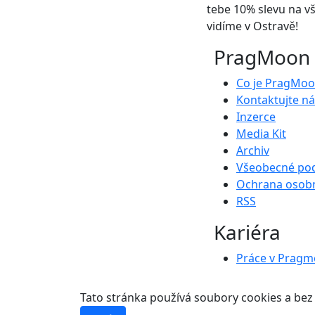
tebe 10% slevu na v
vidíme v Ostravě!
PragMoon
Co je PragMo
Kontaktujte ná
Inzerce
Media Kit
Archiv
Všeobecné po
Ochrana osobn
RSS
Kariéra
Práce v Prag
Tato stránka používá soubory cookies a bez