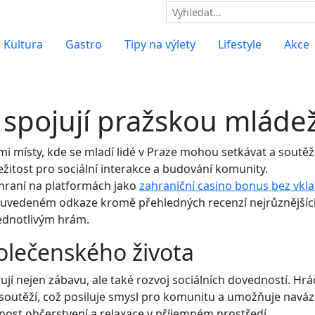
Kultura
Gastro
Tipy na výlety
Lifestyle
Akce
 spojují pražskou mláde
mi místy, kde se mladí lidé v Praze mohou setkávat a soutěži
ležitost pro sociální interakce a budování komunity.
 hraní na platformách jako
zahraniční casino bonus bez vkl
a uvedeném odkaze kromě přehledných recenzí nejrůznějšíc
jednotlivým hrám.
olečenského života
ují nejen zábavu, ale také rozvoj sociálních dovedností. Hrá
 soutěží, což posiluje smysl pro komunitu a umožňuje navá
ožnost občerstvení a relaxace v příjemném prostředí.