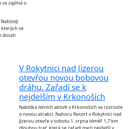
ů se zajímá o
 Nabízejí
 kterých se
je dosah
V Rokytnici nad Jizerou
otevřou novou bobovou
dráhu. Zařadí se k
nejdelším v Krkonoších
Nabídka letních aktivit v Krkonoších se rozroste
o novou atrakci. Nahoru Resort v Rokytnici nad
Jizerou otevře v sobotu 1. srpna téměř 1,7 km
dlouhou trať, která se zařadí mezi nejdelší v