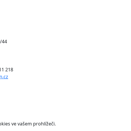
/44
011 218
n.cz
kies ve vašem prohlížeči.