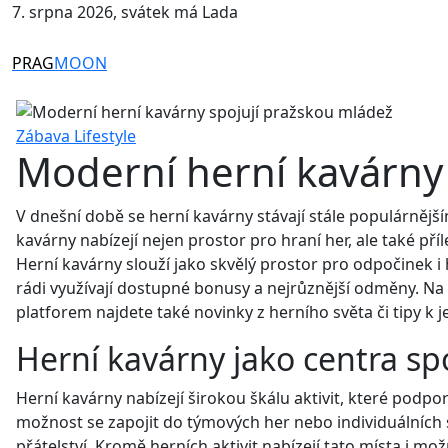
7. srpna 2026, svátek má Lada
PRAG
MOON
Zábava
Lifestyle
Moderní herní kavárny
V dnešní době se herní kavárny stávají stále populárnější
kavárny nabízejí nejen prostor pro hraní her, ale také pří
Herní kavárny slouží jako skvělý prostor pro odpočinek i
rádi využívají dostupné bonusy a nejrůznější odměny. N
platforem najdete také novinky z herního světa či tipy k 
Herní kavárny jako centra sp
Herní kavárny nabízejí širokou škálu aktivit, které podpor
možnost se zapojit do týmových her nebo individuálních
přátelství. Kromě herních aktivit nabízejí tato místa i m