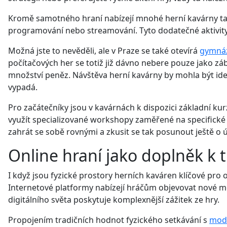
Kromě samotného hraní nabízejí mnohé herní kavárny ta
programování nebo streamování. Tyto dodatečné aktivity 
Možná jste to nevěděli, ale v Praze se také otevírá
gymnáz
počítačových her se totiž již dávno nebere pouze jako zába
množství peněz. Návštěva herní kavárny by mohla být ide
vypadá.
Pro začátečníky jsou v kavárnách k dispozici základní k
využít specializované workshopy zaměřené na specifické
zahrát se sobě rovnými a zkusit se tak posunout ještě o 
Online hraní jako doplněk k 
I když jsou fyzické prostory herních kaváren klíčové pro 
Internetové platformy nabízejí hráčům objevovat nové m
digitálního světa poskytuje komplexnější zážitek ze hry.
Propojením tradičních hodnot fyzického setkávání s
mode