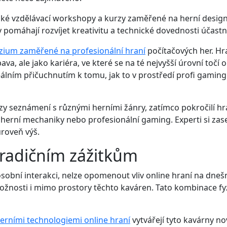
ké vzdělávací workshopy a kurzy zaměřené na herní design
pomáhají rozvíjet kreativitu a technické dovednosti účastn
ium zaměřené na profesionální hraní
počítačových her. Hr
va, ale jako kariéra, ve které se na té nejvyšší úrovní točí
álním přičuchnutím k tomu, jak to v prostředí profi gaming
urzy seznámení s různými herními žánry, zatímco pokročilí h
 herní mechaniky nebo profesionální gaming. Experti si za
úroveň výš.
tradičním zážitkům
osobní interakci, nelze opomenout vliv online hraní na dneš
ožnosti i mimo prostory těchto kaváren. Tato kombinace fy
rními technologiemi online hraní
vytvářejí tyto kavárny n