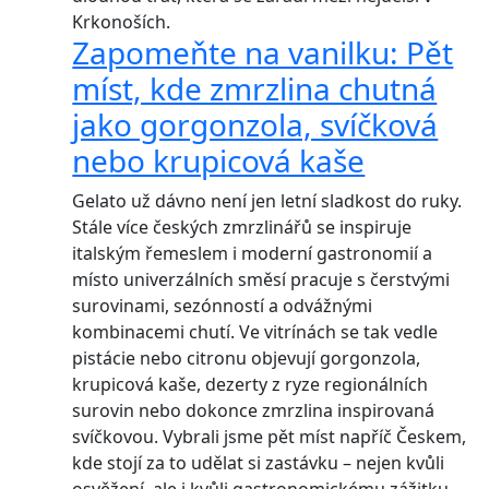
Krkonoších.
Zapomeňte na vanilku: Pět
míst, kde zmrzlina chutná
jako gorgonzola, svíčková
nebo krupicová kaše
Gelato už dávno není jen letní sladkost do ruky.
Stále více českých zmrzlinářů se inspiruje
italským řemeslem i moderní gastronomií a
místo univerzálních směsí pracuje s čerstvými
surovinami, sezónností a odvážnými
kombinacemi chutí. Ve vitrínách se tak vedle
pistácie nebo citronu objevují gorgonzola,
krupicová kaše, dezerty z ryze regionálních
surovin nebo dokonce zmrzlina inspirovaná
svíčkovou. Vybrali jsme pět míst napříč Českem,
kde stojí za to udělat si zastávku – nejen kvůli