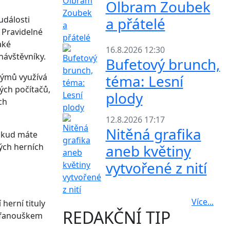
Olbram Zoubek
události
a přátelé
 Pravidelné
aké
16.8.2026 12:30
návštěvníky.
Bufetový brunch,
týmů využívá
téma: Lesní
ých počítačů,
plody
ch
12.8.2026 17:17
Nitěná grafika
pokud máte
lých herních
aneb květiny
vytvořené z nití
Více...
herní tituly
REDAKČNÍ TIP
e fanouškem