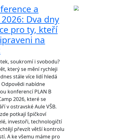
ference a
2026: Dva dny
ce pro ty, kteří
řipraveni na
t
etek, soukromí i svobodu?
vět, který se mění rychleji
dnes stále více lidí hledá
“? Odpovědi nabídne
vou konferencí PLAN B
Camp 2026, které se
áří v ostravské Aule VŠB.
de potkají špičkoví
lé, investoři, technologičtí
 chtějí převzít větší kontrolu
tí. A ke všemu máme pro