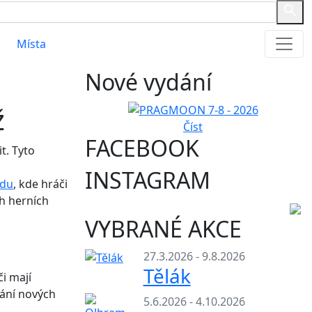
Místa
Nové vydání
ž
Číst
FACEBOOK
t. Tyto
INSTAGRAM
adu
, kde hráči
h herních
VYBRANÉ AKCE
27.3.2026 - 9.8.2026
Tělák
či mají
zání nových
5.6.2026 - 4.10.2026