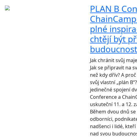
PLAN B Con
ChainCamp 
plné inspira
chtějí být p
budoucnos
Jak chránit svůj maj
Jak se připravit na s
než kdy dřív? A proč 
svůj vlastní „plán B
jedinečné spojení d
Conference a Chain
uskuteční 11. a 12. z
Během dvou dnů se z
odborníci, podnikate
nadšenci i lidé, kteří
nad svou budoucnos