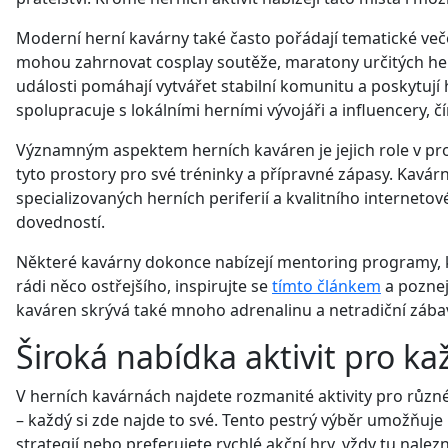
Moderní herní kavárny také často pořádají tematické večer
mohou zahrnovat cosplay soutěže, maratony určitých hern
události pomáhají vytvářet stabilní komunitu a poskytu
spolupracuje s lokálními herními vývojáři a influencery, 
Významným aspektem herních kaváren je jejich role v pro
tyto prostory pro své tréninky a přípravné zápasy. Kavá
specializovaných herních periferií a kvalitního interneto
dovedností.
Některé kavárny dokonce nabízejí mentoring programy, k
rádi něco ostřejšího, inspirujte se
tímto článkem
a poznej
kaváren skrývá také mnoho adrenalinu a netradiční zábav
Široká nabídka aktivit pro k
V herních kavárnách najdete rozmanité aktivity pro různé
– každý si zde najde to své. Tento pestrý výběr umožňuje
strategií nebo preferujete rychlé akční hry, vždy tu nale