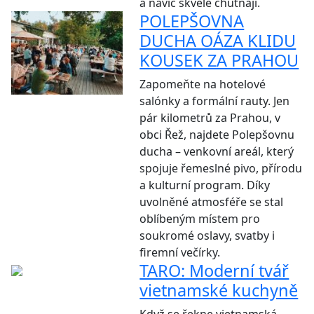
a navíc skvěle chutnají.
POLEPŠOVNA
DUCHA OÁZA KLIDU
KOUSEK ZA PRAHOU
Zapomeňte na hotelové
salónky a formální rauty. Jen
pár kilometrů za Prahou, v
obci Řež, najdete Polepšovnu
ducha – venkovní areál, který
spojuje řemeslné pivo, přírodu
a kulturní program. Díky
uvolněné atmosféře se stal
oblíbeným místem pro
soukromé oslavy, svatby i
firemní večírky.
TARO: Moderní tvář
vietnamské kuchyně
Když se řekne vietnamská