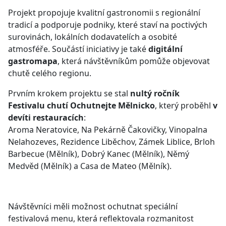
Projekt propojuje kvalitní gastronomii s regionální
tradicí a podporuje podniky, které staví na poctivých
surovinách, lokálních dodavatelích a osobité
atmosféře. Součástí iniciativy je také
digitální
gastromapa
, která návštěvníkům pomůže objevovat
chutě celého regionu.
Prvním krokem projektu se stal
nultý ročník
Festivalu chutí Ochutnejte Mělnicko
, který proběhl
v
devíti restauracích
:
Aroma Neratovice, Na Pekárně Čakovičky, Vinopalna
Nelahozeves, Rezidence Liběchov, Zámek Liblice, Brloh
Barbecue (Mělník), Dobrý Kanec (Mělník), Němý
Medvěd (Mělník) a Casa de Mateo (Mělník).
Návštěvníci měli možnost ochutnat speciální
festivalová menu, která reflektovala rozmanitost