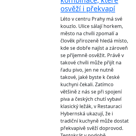
kombinace, které
osvěží i překvapí
Léto v centru Prahy má své
kouzlo. Ulice sálají horkem,
město na chvíli zpomalí a
člověk přirozeně hledá místo,
kde se dobře najíst a zároveň
se příjemně osvěžit. Právě v
takové chvíli může přijít na
řadu pivo, jen ne nutně
takové, jaké byste k české
kuchyni čekali. Zatímco
většině z nás se při spojení
piva a českých chutí vybaví
klasický ležák, v Restauraci
Hybernská ukazují, že i
tradiční kuchyně může dostat
překvapivě svěží doprovod.
Tentokrát v podobě