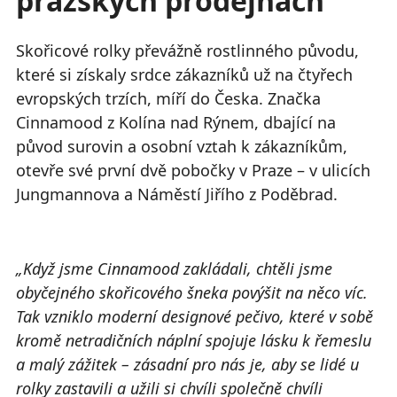
pražských prodejnách
Skořicové rolky převážně rostlinného původu,
které si získaly srdce zákazníků už na čtyřech
evropských trzích, míří do Česka. Značka
Cinnamood z Kolína nad Rýnem, dbající na
původ surovin a osobní vztah k zákazníkům,
otevře své první dvě pobočky v Praze – v ulicích
Jungmannova a Náměstí Jiřího z Poděbrad.
„Když jsme Cinnamood zakládali, chtěli jsme
obyčejného skořicového šneka povýšit na něco víc.
Tak vzniklo moderní designové pečivo, které v sobě
kromě netradičních náplní spojuje lásku k řemeslu
a malý zážitek – zásadní pro nás je, aby se lidé u
rolky zastavili a užili si chvíli společně chvíli