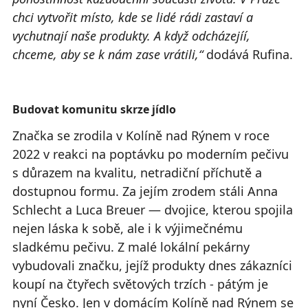
chci vytvořit místo, kde se lidé rádi zastaví a
vychutnají naše produkty. A když odcházejíí,
chceme, aby se k nám zase vrátili,“
dodává Rufina.
Budovat komunitu skrze jídlo
Značka se zrodila v Kolíně nad Rýnem v roce
2022 v reakci na poptávku po moderním pečivu
s důrazem na kvalitu, netradiční příchutě a
dostupnou formu. Za jejím zrodem stáli Anna
Schlecht a Luca Breuer — dvojice, kterou spojila
nejen láska k sobě, ale i k výjimečnému
sladkému pečivu. Z malé lokální pekárny
vybudovali značku, jejíž produkty dnes zákazníci
koupí na čtyřech světových trzích - pátým je
nyní Česko. Jen v domácím Kolíně nad Rýnem se