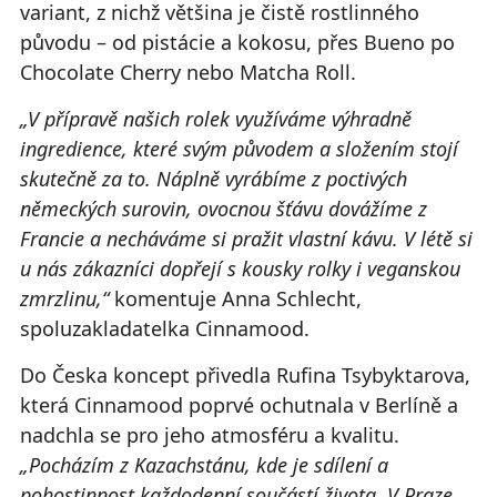
variant, z nichž většina je čistě rostlinného
původu – od pistácie a kokosu, přes Bueno po
Chocolate Cherry nebo Matcha Roll.
„V přípravě našich rolek využíváme výhradně
ingredience, které svým původem a složením stojí
skutečně za to. Náplně vyrábíme z poctivých
německých surovin, ovocnou šťávu dovážíme z
Francie a necháváme si pražit vlastní kávu. V létě si
u nás zákazníci dopřejí s kousky rolky i veganskou
zmrzlinu,“
komentuje Anna Schlecht,
spoluzakladatelka Cinnamood.
Do Česka koncept přivedla Rufina Tsybyktarova,
která Cinnamood poprvé ochutnala v Berlíně a
nadchla se pro jeho atmosféru a kvalitu.
„Pocházím z Kazachstánu, kde je sdílení a
pohostinnost každodenní součástí života. V Praze