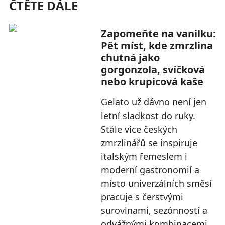
ČTĚTE DÁLE
Zapomeňte na vanilku:
Pět míst, kde zmrzlina
chutná jako
gorgonzola, svíčková
nebo krupicová kaše
Gelato už dávno není jen
letní sladkost do ruky.
Stále více českých
zmrzlinářů se inspiruje
italským řemeslem i
moderní gastronomií a
místo univerzálních směsí
pracuje s čerstvými
surovinami, sezónností a
odvážnými kombinacemi